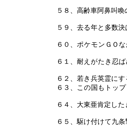
５８、高齢車阿鼻叫喚
５９、去る年と多数決
６０、ポケモンＧＯな
６１、耐えがたき忍ば
６２、若き兵英霊にす
６３、この国もトップ
６４、大東亜肯定した
６５、駆け付けて九条