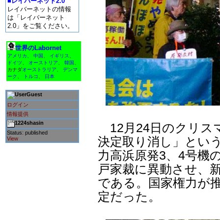
■レイバーネット2.0
レイバーネットの情報
は「レイバーネット
2.0」をご覧ください。
世界のLabornet
アメリカ
、
中国
、
イギリス
、
ドイツ
、
オーストリア
、
韓国
、
カナダ
オーストラリア
、
デンマ
ーク
、
トルコ
、
日本
Guest
ログイン
情報提供
1224shasin
12月24日のクリス
Status: published
決定取り消し」とい
View
力高浜原発3、4号機
戸家裁に異動させ、
である。国家権力が
定だった。