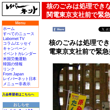
核のごみは処理でき
関電東京支社前で緊
Menu
ホーム
すべてのニュース
Labornet TV
核のごみは処理でき
コラム/エッセイ
キャンペーン
電東京支社前で緊急
イベントカレンダー
米国労働運動
韓国の情報
リンク
From Japan
レイバーネット日本
メニュー非表示
入会希望者はこちらへ
おしらせ