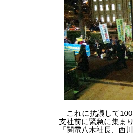
これに抗議して10
支社前に緊急に集ま
「関電八木社長、西