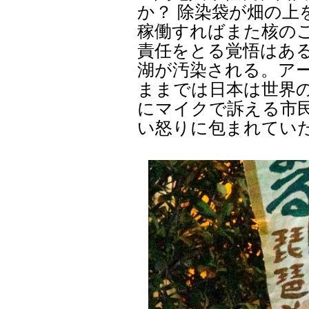
か？ 除染袋が畑の
稼働すればまた核の
責任をとる覚悟はあ
湖が汚染される。ア
ままでは日本は世界
にマイクで訴える市
い怒りに包まれてい