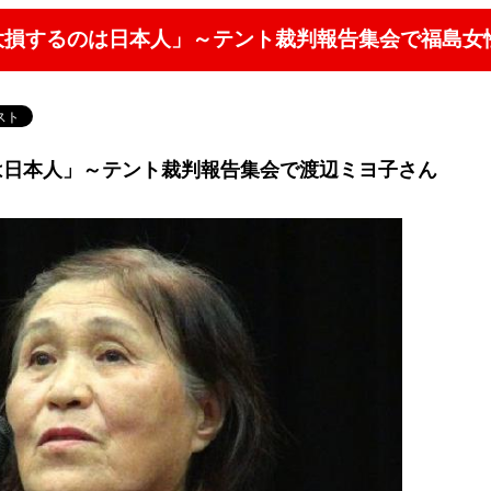
い大損するのは日本人」～テント裁判報告集会で福島女
は日本人」～テント裁判報告集会で渡辺ミヨ子さん