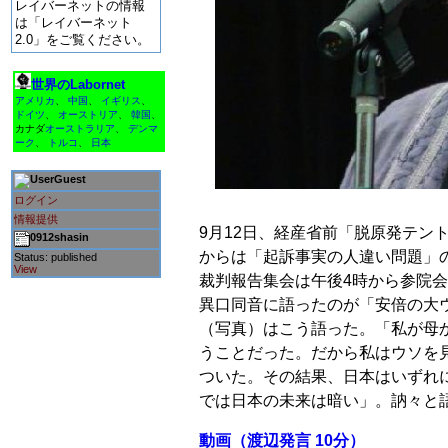
レイバーネットの情報
は「レイバーネット
2.0」をご覧ください。
世界のLabornet
アメリカ
、
中国
、
イギリス
、
ドイツ
、
オーストリア
、
韓国
、
カナダ
オーストラリア
、
デンマ
ーク
、
トルコ
、
日本
Guest
ログイン
情報提供
9月12日、経産省前「脱原発テ
0912shasin
からは「起訴事実の人違い問題」
Status: published
View
裁判報告集会は午後4時から参院会
異口同音に語ったのが「安倍の大
（写真）はこう語った。「私が母か
うことだった。だから私はウソを
ついた。その結果、日本はいずれ
では日本の未来は暗い」。訥々と
動画（渡辺発言 10分）