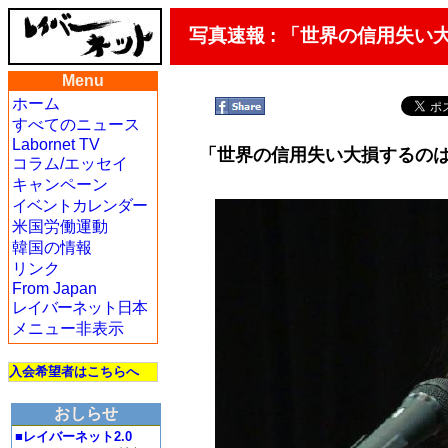
写真速報 : 「世界の信用失
Menu
ホーム
すべてのニュース
Labornet TV
「世界の信用失い大損するの
コラム/エッセイ
キャンペーン
イベントカレンダー
米国労働運動
韓国の情報
リンク
From Japan
レイバーネット日本
メニュー非表示
入会希望者はこちらへ
おしらせ
■レイバーネット2.0