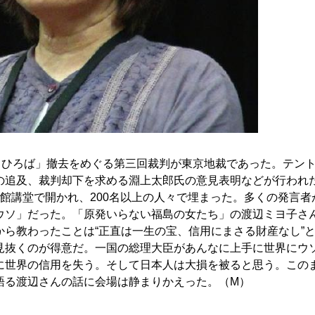
ントひろば」撤去をめぐる第三回裁判が東京地裁であった。テン
の追及、裁判却下を求める淵上太郎氏の意見表明などが行われ
館講堂で開かれ、200名以上の人々で埋まった。多くの発言者
ウソ」だった。「原発いらない福島の女たち」の渡辺ミヨ子さ
ら教わったことは“正直は一生の宝、信用にまさる財産なし”
見抜くのが得意だ。一国の総理大臣があんなに上手に世界にウ
に世界の信用を失う。そして日本人は大損を被ると思う。この
語る渡辺さんの話に会場は静まりかえった。（M）