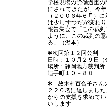
学校現場の労働過重の
にされてきたが、今年
（２００６年６月）に
は少しずつだが変わり
報告集会で「この裁判
ように、この裁判の意
る。（湯本）
✱次回第１２回公判
日時：１０月２９日（
場所：静岡地方裁判所
追手町１０－８０
✱「故木村百合子さん
２２０名に達しました
からの支援を求めてい
いします。