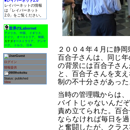
■レイバーネット2.0
レイバーネットの情報
は「レイバーネット
2.0」をご覧ください。
世界のLabornet
アメリカ
、
中国
、
イギリス
、
ドイツ
、
オーストリア
、
韓国
、
カナダ
オーストラリア
、
デンマ
ーク
、
トルコ
、
日本
２００４年４月に静岡
百合子さんは、同じ年
Guest
ログイン
の背景には百合子さん
情報提供
と、百合子さんを支え
0909hokoku
Status: published
制の不十分さがあった
View
当時の管理職からは、
バイトじゃないんだぞ
責め立てられた。百合
ならなければ毎日を過
と奮闘したが、クラス