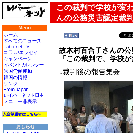
この裁判で学校が変
んの公務災害認定裁
Menu
ホーム
すべてのニュース
Labornet TV
故木村百合子さんの公
コラム/エッセイ
「この裁判で、学校が
キャンペーン
イベントカレンダー
↓裁判後の報告集会
米国労働運動
韓国の情報
リンク
From Japan
レイバーネット日本
メニュー非表示
入会希望者はこちらへ
おしらせ