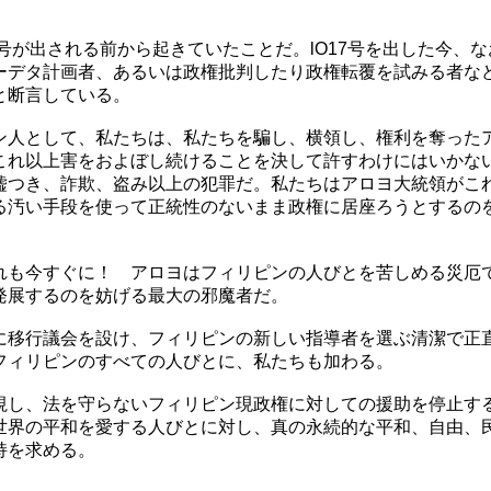
7号が出される前から起きていたことだ。lO17号を出した今、な
ーデタ計画者、あるいは政権批判したり政権転覆を試みる者な
と断言している。
ン人として、私たちは、私たちを騙し、横領し、権利を奪った
これ以上害をおよぼし続けることを決して許すわけにはいかな
嘘つき、詐欺、盗み以上の犯罪だ。私たちはアロヨ大統領がこ
る汚い手段を使って正統性のないまま政権に居座ろうとするの
れも今すぐに！ アロヨはフィリピンの人びとを苦しめる災厄
発展するのを妨げる最大の邪魔者だ。
に移行議会を設け、フィリピンの新しい指導者を選ぶ清潔で正
フィリピンのすべての人びとに、私たちも加わる。
視し、法を守らないフィリピン現政権に対しての援助を停止す
世界の平和を愛する人びとに対し、真の永続的な平和、自由、
持を求める。