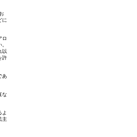
お
どに
アロ
い。
れ以
を許
であ
直な
るよ
民主