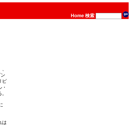
Home
検索
」、
ピン
リピ
ル・
る。
に
れは