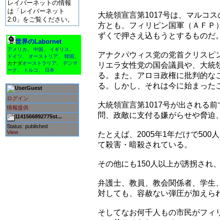
レイバーネットの情報
は「レイバーネット
大統領宣言第1017号は、マルコ
2.0」をご覧ください。
方とも、フィリピン国軍（ＡＦＰ
ずくで押さえ込もうとするものだ
世界のLabornet
アメリカ
、
中国
、
イギリス
、
アナクパウィス党の党首クリスピ
ドイツ
、
オーストリア
、
韓国
、
カナダ
オーストラリア
、
デンマ
リエラ女性党の国会議員や、大統
ーク
、
トルコ
、
日本
る。また、アロヨ政権に批判的な
る。しかし、それは今に始まった
Guest
ログイン
大統領宣言第1017号が出される
情報提供
問、政敵に支付る嫌がらせや脅迫
1141566892775st...
Status: published
View
たとえば、2005年1年だけで5
て殺害・暗殺されている。
その他にも150人以上が誘拐され
弁護士、教員、教会関係者、学生
対しても、容赦ない弾圧が加えら
そしてなお何千人もの市民がフィ