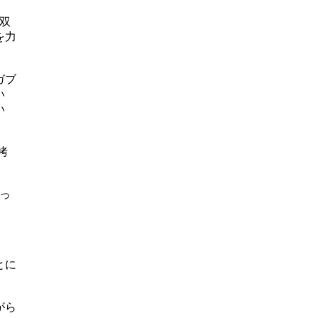
。双
を力
ガブ
い
い
拷
よっ
とに
がら