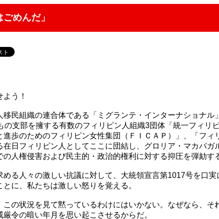
はごめんだ」
！
せよう！
人移民組織の連合体である「ミグランテ・インターナショナル
上もの支部を擁する有数のフィリピン人組織3団体「統一フィリ
と進歩のためのフィリピン女性集団（ＦＩＣＡＰ）」、「フィ
る在日フィリピン人としてここに団結し、グロリア・マカパガ
での人権侵害および民主的・政治的権利に対する抑圧を弾劾す
める人々の激しい抗議に対して、大統領宣言第1017号を口実
ことに、私たちは激しい怒りを覚える。
、この状況を見て黙っているわけにはいかない。なぜなら、そ
戒厳令の暗い年月を思い起こさせるからだ。