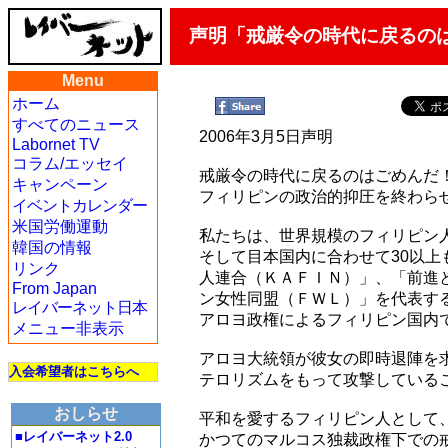
声明「戒厳令の時代に戻るの
Menu
ホーム
すべてのニュース
2006年3月5日声明
Labornet TV
コラム/エッセイ
戒厳令の時代に戻るのはごめんだ
キャンペーン
フィリピンの政治的抑圧を終わら
イベントカレンダー
米国労働運動
私たちは、世界規模のフィリピン
韓国の情報
そして目本国内に合わせて30以
リンク
人連合（ＫＡＦＩＮ）」、「前進
From Japan
ン女性同盟（ＦＷＬ）」を代表す
レイバーネット日本
アロヨ政権によるフィリピン国内
メニュー非表示
アロヨ大統領が彼女の即時退陣を求
入会希望者はこちらへ
テロリズムをもって攻撃している
おしらせ
平和を愛するフィリピン人として
■レイバーネット2.0
かつてのマルコス独裁政権下での