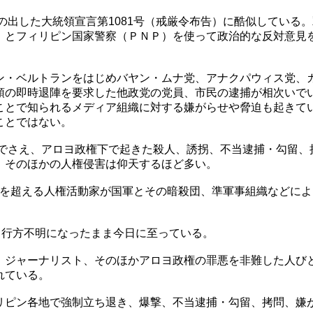
スの出した大統領宣言第1081号（戒厳令布告）に酷似している
）とフィリピン国家警察（ＰＮＰ）を使って政治的な反対意見
。
ン・ベルトランをはじめバヤン・ムナ党、アナクパウィス党、
領の即時退陣を要求した他政党の党員、市民の逮捕が相次いで
ことで知られるメディア組織に対する嫌がらせや脅迫も起きて
ことではない。
前でさえ、アロヨ政権下で起きた殺人、誘拐、不当逮捕・勾留、
、そのほかの人権侵害は仰天するほど多い。
00人を超える人権活動家が国軍とその暗殺団、準軍事組織などに
、行方不明になったまま今日に至っている。
、ジャーナリスト、そのほかアロヨ政権の罪悪を非難した人び
れている。
リピン各地で強制立ち退き、爆撃、不当逮捕・勾留、拷問、嫌