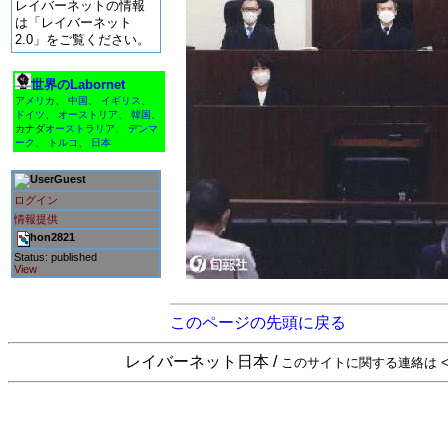
レイバーネットの情報
は「レイバーネット
2.0」をご覧ください。
世界のLabornet
アメリカ
、
中国
、
イギリス
、
ドイツ
、
オーストリア
、
韓国
、
カナダ
オーストラリア
、
デンマ
ーク
、
トルコ
、
日本
Guest
ログイン
情報提供
hon2821
Status: published
View
このページの先頭に戻る
レイバーネット日本 /
このサイトに関する連絡は <sta