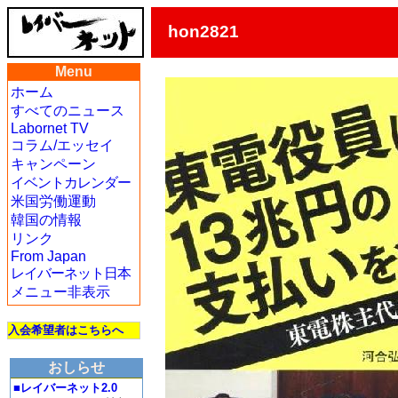
hon2821
Menu
ホーム
すべてのニュース
Labornet TV
コラム/エッセイ
キャンペーン
イベントカレンダー
米国労働運動
韓国の情報
リンク
From Japan
レイバーネット日本
メニュー非表示
入会希望者はこちらへ
おしらせ
■レイバーネット2.0