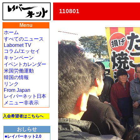
110801
Menu
ホーム
すべてのニュース
Labornet TV
コラム/エッセイ
キャンペーン
イベントカレンダー
米国労働運動
韓国の情報
リンク
From Japan
レイバーネット日本
メニュー非表示
入会希望者はこちらへ
おしらせ
■レイバーネット2.0