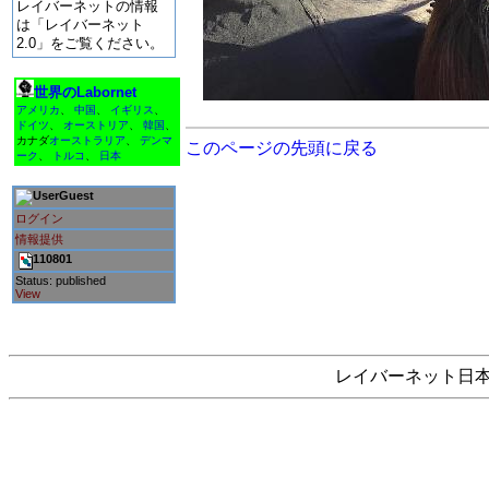
レイバーネットの情報
は「レイバーネット
2.0」をご覧ください。
世界のLabornet
アメリカ
、
中国
、
イギリス
、
ドイツ
、
オーストリア
、
韓国
、
カナダ
オーストラリア
、
デンマ
このページの先頭に戻る
ーク
、
トルコ
、
日本
Guest
ログイン
情報提供
110801
Status: published
View
レイバーネット日本