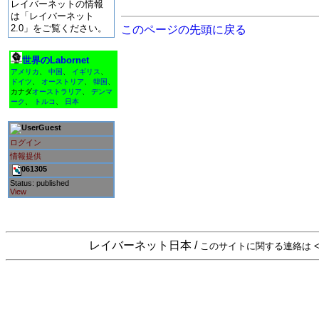
レイバーネットの情報
は「レイバーネット
2.0」をご覧ください。
このページの先頭に戻る
世界のLabornet
アメリカ
、
中国
、
イギリス
、
ドイツ
、
オーストリア
、
韓国
、
カナダ
オーストラリア
、
デンマ
ーク
、
トルコ
、
日本
Guest
ログイン
情報提供
061305
Status: published
View
レイバーネット日本 /
このサイトに関する連絡は <sta