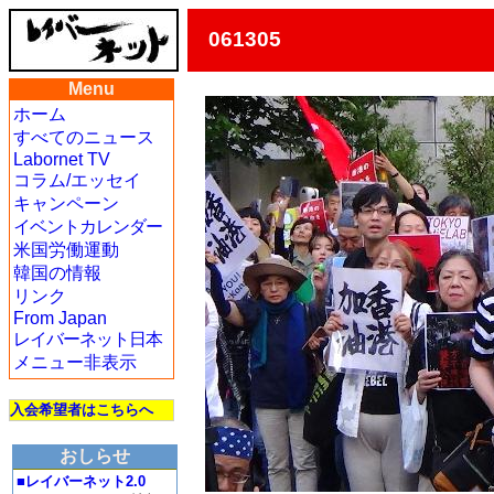
061305
Menu
ホーム
すべてのニュース
Labornet TV
コラム/エッセイ
キャンペーン
イベントカレンダー
米国労働運動
韓国の情報
リンク
From Japan
レイバーネット日本
メニュー非表示
入会希望者はこちらへ
おしらせ
■レイバーネット2.0