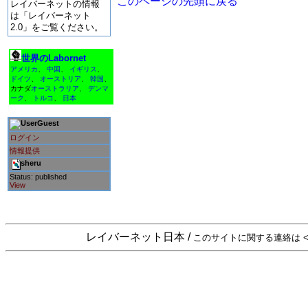
このページの先頭に戻る
レイバーネットの情報
は「レイバーネット
2.0」をご覧ください。
世界のLabornet
アメリカ
、
中国
、
イギリス
、
ドイツ
、
オーストリア
、
韓国
、
カナダ
オーストラリア
、
デンマ
ーク
、
トルコ
、
日本
Guest
ログイン
情報提供
sheru
Status: published
View
レイバーネット日本 /
このサイトに関する連絡は <sta