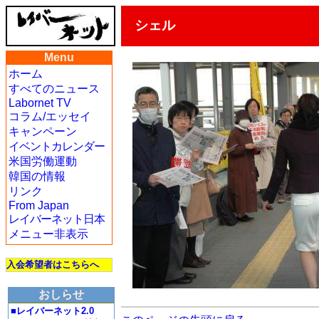
シェル
Menu
ホーム
すべてのニュース
Labornet TV
コラム/エッセイ
キャンペーン
イベントカレンダー
米国労働運動
韓国の情報
リンク
From Japan
レイバーネット日本
メニュー非表示
入会希望者はこちらへ
おしらせ
■レイバーネット2.0