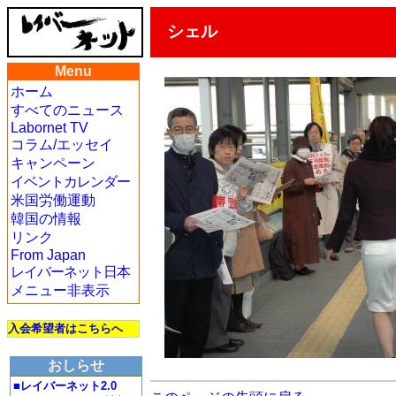
シェル
Menu
ホーム
すべてのニュース
Labornet TV
コラム/エッセイ
キャンペーン
イベントカレンダー
米国労働運動
韓国の情報
リンク
From Japan
レイバーネット日本
メニュー非表示
入会希望者はこちらへ
おしらせ
■レイバーネット2.0