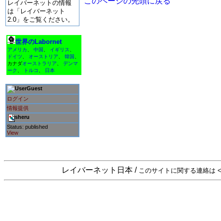
このページの先頭に戻る
レイバーネットの情報
は「レイバーネット
2.0」をご覧ください。
世界のLabornet
アメリカ
、
中国
、
イギリス
、
ドイツ
、
オーストリア
、
韓国
、
カナダ
オーストラリア
、
デンマ
ーク
、
トルコ
、
日本
Guest
ログイン
情報提供
sheru
Status: published
View
レイバーネット日本 /
このサイトに関する連絡は <sta