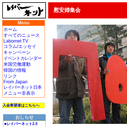
慰安婦集会
Menu
ホーム
すべてのニュース
Labornet TV
コラム/エッセイ
キャンペーン
イベントカレンダー
米国労働運動
韓国の情報
リンク
From Japan
レイバーネット日本
メニュー非表示
入会希望者はこちらへ
おしらせ
■レイバーネット2.0