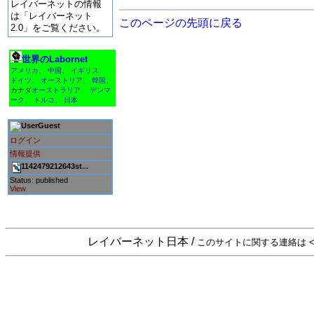
レイバーネットの情報
は「レイバーネット
このページの先頭に戻る
2.0」をご覧ください。
世界のLabornet
アメリカ
、
中国
、
イギリス
、
ドイツ
、
オーストリア
、
韓国
、
カナダ
オーストラリア
、
デンマ
ーク
、
トルコ
、
日本
Guest
ログイン
情報提供
1142479212643st...
Status: published
View
レイバーネット日本 /
このサイトに関する連絡は <sta