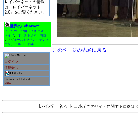
レイバーネットの情報
は「レイバーネット
2.0」をご覧ください。
世界のLabornet
アメリカ
、
中国
、
イギリス
、
ドイツ
、
オーストリア
、
韓国
、
カナダ
オーストラリア
、
デンマ
ーク
、
トルコ
、
日本
このページの先頭に戻る
Guest
ログイン
情報提供
0331-06
Status: published
View
レイバーネット日本 /
このサイトに関する連絡は <sta