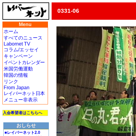
0331-06
Menu
ホーム
すべてのニュース
Labornet TV
コラム/エッセイ
キャンペーン
イベントカレンダー
米国労働運動
韓国の情報
リンク
From Japan
レイバーネット日本
メニュー非表示
入会希望者はこちらへ
おしらせ
■レイバーネット2.0