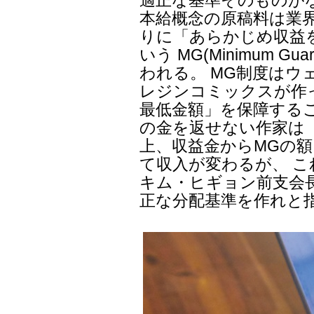
適正な基準そのものが
本給概念の原稿料は業
りに「あらかじめ収益
いう MG(Minimum G
われる。 MG制度は
レジンコミックスが作
最低金額」を保障する
の金を返せない作家は
上、収益金からMGの
て収入が変わるが、 
キム・ヒギョン前支会
正な分配基準を作れと