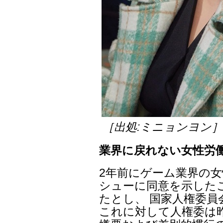
［出処:ミニョンヨン
業界に戻れない女性労
2年前にゲーム業界の女
シューに同意を示した
たとし、 国家人権委員
これに対して人権委は昨