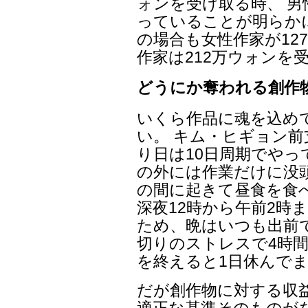
ォンを受け取る時、 男
っていることが明らか
の場合も女性作家が12
作家は212万ウォンを
どうにか奪われる創作
いくら作品に魂を込め
い。 キム・ヒギョン
り日は10日周期でやっ
の外には作業だけに没頭
の間に起きて昼食を食べ
深夜12時から午前2時
ため、晩はいつも出前
切りのストレスで4時間
を終えると1日休んで
だが創作物に対する収