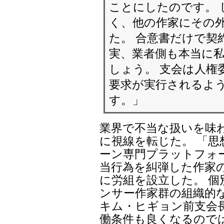
ことにしたのです。 
く、他の作家にその
た。 合意書だけで契
実、業者側も本当に
しょう。 支会は人権
要求が実行されるよ
す。」
業界で不当な扱いを味
に視線を転じた。 「
ーン専門プラットフォ
当行為を糾弾した作家の
に労組を設立した。 
ンサー作家群の組織的
キム・ヒギョン前支会
働条件も良くなるので