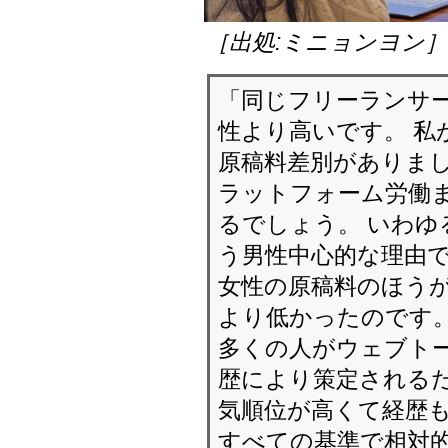
［出処:ミニョンヨン
「同じフリーランサ
性より高いです。 私
原稿料差別がありまし
ラットフォーム労働
るでしょう。 いわゆ
う男性中心的な理由で
女性の原稿料のほう
より低かったのです
多くの人がウェブト
歴により策定されるだ
気順位が高くて経歴
すべての基準で相対