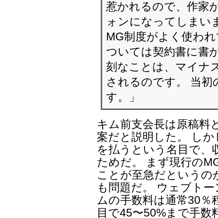
惹かれるので、作家
ォンになってしまいま
MG制度がよく使われ
ついては契約書に書か
刻なことは、マイナ
されるのです。 当初
す。」
キム前支会長は原稿料
案だと説明した。 しか
を払うという名目で、
ためだ。 まず現行のM
ことが至急だというの
も問題だ。 ウェブト
ムの手数料は通常30％
目で45〜50%まで手