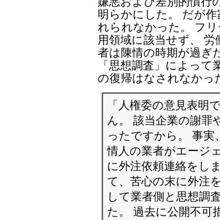
嫌悪および差別的慣行
明らかにした。 だが
れられなかった。 フリ
用領域に該当せず、 労
者は陳情の時期が過ぎ
「思想調査」によって
の復帰はなされなかっ
「人権委の意見表明
ん。 該当企業の謝罪
ったですから。 事実
情人の業者がエージェ
に外注依頼連絡をしま
て、苦心の末に外注を
して業者側と思想調
た。 過去に公開不可