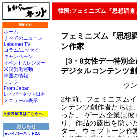
韓国:フェミニズム『思想調
Menu
ホーム
フェミニズム『思想
すべてのニュース
Labornet TV
ン作家
コラム/エッセイ
キャンペーン
［3・8女性デー特別企
イベントカレンダー
デジタルコンテンツ創
米国労働運動
韓国の情報
リンク
ウン・
From Japan
レイバーネット日本
2年前、フェミニズムイ
メニュー非表示
ンテンツ創作者たちは
った。 ゲーム企業は
入会希望者はこちらへ
り、作品の露出を防い
おしらせ
ター、ウェブトーン作
■レイバーネット2.0