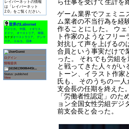
ら仕事を受けて生計を
レイバーネットの情報
は「レイバーネット
2.0」をご覧ください。
ゲーム業界でフェミニ
ム業者の不当行為を経
世界のLabornet
作ることにした。 ウ
アメリカ
、
中国
、
イギリス
、
ドイツ
、
オーストリア
、
韓国
、
ト作家のようなフリー
カナダ
オーストラリア
、
デンマ
ーク
、
トルコ
、
日本
対抗して声を上げるの
合員という事実だけで
Guest
った。 それでも労組
ログイン
情報提供
と戦ってきた人々がいる
1615613908644St...
トーン、イラスト作家
Status: published
View
氏も、 そのうちの一人だ
支会長の任期を終えた
「労働者性認定」のた
ョン全国女性労組デジ
前支会長と会った。