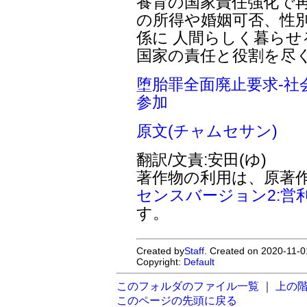
養育の国家責任強化で再
の所得や婚姻可否、性
係に 人間らしく暮ら
国家の責任と役割を尽
堕胎罪全面廃止要求-社
参加
原文(チャムセサン)
翻訳/文責:安田(ゆ)
著作物の利用は、原著
センスバージョン2:営
す。
Created by
Staff
. Created on 2020-11-0
Copyright:
Default
このフォルダのファイル一覧
｜
上の
このページの先頭に戻る