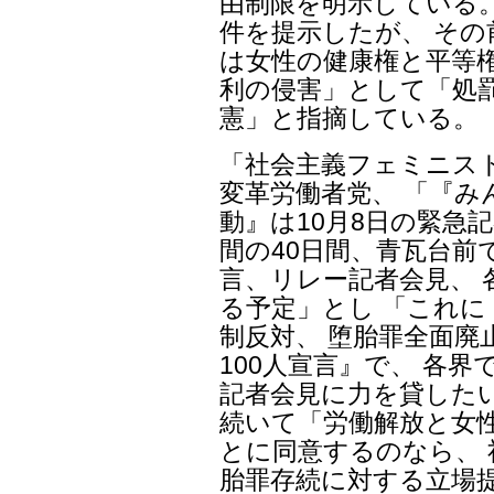
由制限を明示している。
件を提示したが、 そ
は女性の健康権と平等権
利の侵害」として「処
憲」と指摘している。
「社会主義フェミニスト
変革労働者党、 「『み
動』は10月8日の緊急
間の40日間、青瓦台前
言、リレー記者会見、
る予定」とし 「これ
制反対、 堕胎罪全面廃
100人宣言』で、 各
記者会見に力を貸した
続いて「労働解放と女
とに同意するのなら、
胎罪存続に対する立場