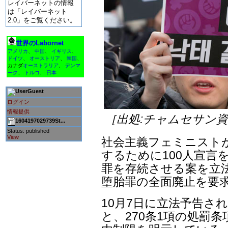
レイバーネットの情報
は「レイバーネット
2.0」をご覧ください。
世界のLabornet
アメリカ
、
中国
、
イギリス
、
ドイツ
、
オーストリア
、
韓国
、
カナダ
オーストラリア
、
デンマ
ーク
、
トルコ
、
日本
Guest
ログイン
情報提供
［出処:チャムセサン
1604197029739St...
Status: published
View
社会主義フェミニスト
するために100人宣言
罪を存続させる案を立
堕胎罪の全面廃止を要
10月7日に立法予告され
と、270条1項の処罰