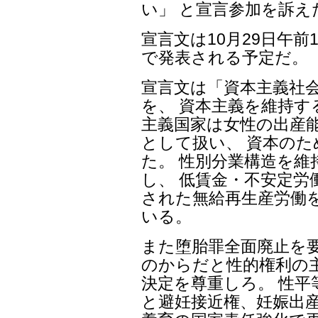
い」 と宣言参加を訴え
宣言文は10月29日午前
で発表される予定だ。
宣言文は「資本主義社
を、 資本主義を維持す
主義国家は女性の出産
として扱い、 資本の
た。 性別分業構造を維
し、 低賃金・不安定労
された無給再生産労働
いる。
また堕胎罪全面廃止を
のからだと性的権利の
決定を尊重しろ。 性平
と避妊接近権、妊娠出