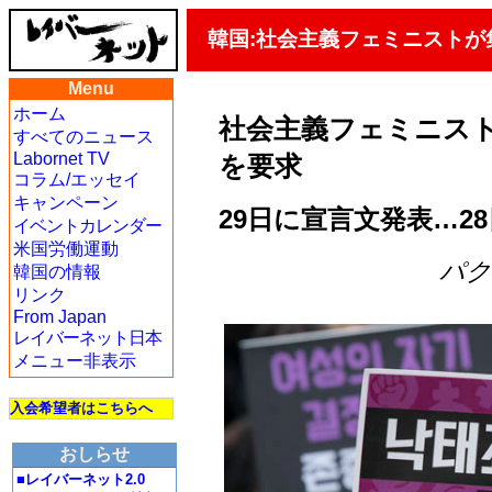
韓国:社会主義フェミニスト
Menu
ホーム
社会主義フェミニス
すべてのニュース
Labornet TV
を要求
コラム/エッセイ
キャンペーン
29日に宣言文発表…2
イベントカレンダー
米国労働運動
パク・
韓国の情報
リンク
From Japan
レイバーネット日本
メニュー非表示
入会希望者はこちらへ
おしらせ
■レイバーネット2.0