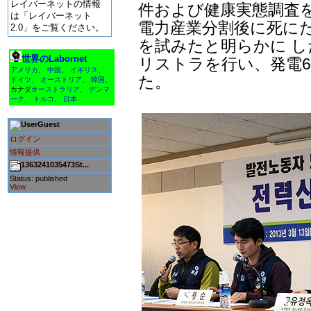
レイバーネットの情報
件および健康実態調査を
は「レイバーネット
電力産業分割後に死に
2.0」をご覧ください。
を試みたと明らかに し
世界のLabornet
リストラを行い、発電6
アメリカ
、
中国
、
イギリス
、
た。
ドイツ
、
オーストリア
、
韓国
、
カナダ
オーストラリア
、
デンマ
ーク
、
トルコ
、
日本
Guest
ログイン
情報提供
1363241035473St...
Status: published
View