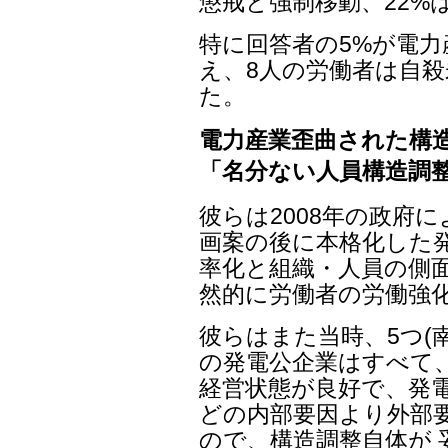
懲戒と強制移動、22%
特に回答者の5%が電
え、8人の労働者は自殺
た。
電力産業歪曲された構
「名分ない人員構造調
彼らは2008年の政府
画案の後に本格化した発
率化と組織・人員の側
然的に労働者の労働強
彼らはまた当時、5つ(
の発電公企業はすべて
経営状態が良好で、発電
どの内部要因より外部
ので、構造調整自体が