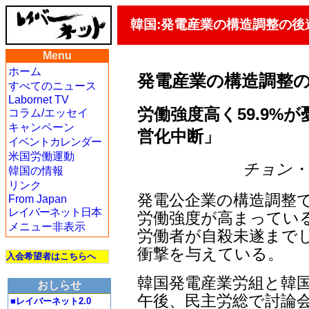
韓国:発電産業の構造調整の後
Menu
ホーム
発電産業の構造調整
すべてのニュース
Labornet TV
労働強度高く59.9%が
コラム/エッセイ
キャンペーン
営化中断」
イベントカレンダー
米国労働運動
チョン・ジェ
韓国の情報
リンク
発電公企業の構造調整
From Japan
レイバーネット日本
労働強度が高まってい
メニュー非表示
労働者が自殺未遂まで
衝撃を与えている。
入会希望者はこちらへ
韓国発電産業労組と韓国
おしらせ
午後、民主労総で討論会
■レイバーネット2.0