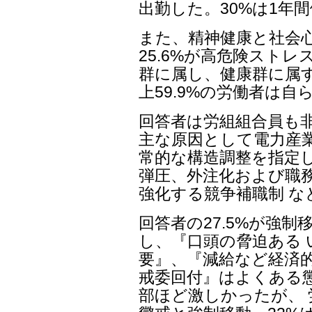
出勤した。30%は1年
また、精神健康と社会
25.6%が高危険ストレ
群に属し、健康群に属す
上59.9%の労働者は
回答者は労組組合員も
主な原因として電力産業
常的な構造調整を指定し
弾圧、外注化および職
強化する競争補職制 
回答者の27.5%が強制
し、『口頭の脅迫ある 
要』、『減給など経済的
戒委回付』はよくある
部ほど激しかったが、 