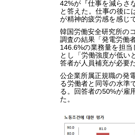
42%が『仕事を減らさ
と答えた。仕事の後には3
が精神的疲労感を感じ
韓国労働安全研究所の
調査の結果「発電労働者
146.6%の業務量を
とし「労働強度が低いと
答者が人員補充が必要
公企業所属正規職の発
る労働者と同等の水準
る。回答者の50%が雇
た。