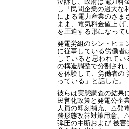
泣訴し、政府は電力料
し「民間企業の過大な利
による電力産業のさま
まま、電気料金値上 げ
を圧迫する形になって
発電労組のシン・ヒョ
に従事している労働者
していると思われている
の構造調整で分割され
を体験して、労働者の 
っている」と話した。
彼らは実態調査の結果
民営化政策と発電公企業
人員の即刻補充、△発電
務形態改善対策用意、
弾圧の中断および 被害