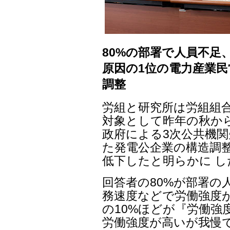
80%の部署で人員不足
原因の1位の電力産業民
調整
労組と研究所は労組組合
対象として昨年の秋から
政府による3次公共機関
た発電公企業の構造調
低下したと明らかに し
回答者の80%が部署の
務速度などで労働強度
の10%ほどが『労働強
労働強度が高いが我慢