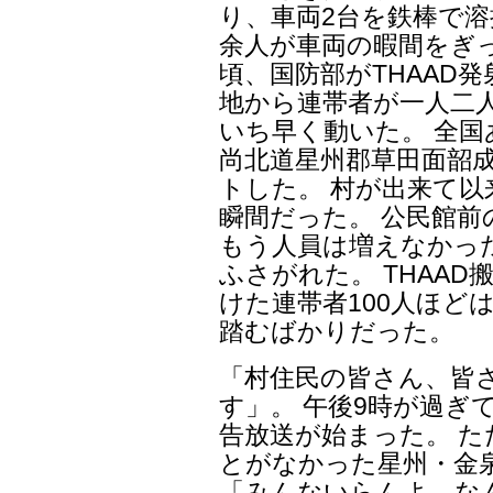
り、車両2台を鉄棒で溶
余人が車両の暇間をぎっ
頃、国防部がTHAAD
地から連帯者が一人二
いち早く動いた。 全国
尚北道星州郡草田面韶
トした。 村が出来て
瞬間だった。 公民館前
もう人員は増えなかっ
ふさがれた。 THAA
けた連帯者100人ほどは
踏むばかりだった。
「村住民の皆さん、皆
す」。 午後9時が過ぎ
告放送が始まった。 
とがなかった星州・金
「みんないらんよ。な