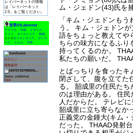
レイバーネットの情報
ム・ジェドン(43)氏
は「レイバーネット
2.0」をご覧ください。
「キム・ジェドンもう
世界のLabornet
う。 キム・ジェドンが
アメリカ
、
中国
、
イギリス
、
語をちょっと教えてや
ドイツ
、
オーストリア
、
韓国
、
カナダ
オーストラリア
、
デンマ
ちらの味方になるふりを
ーク
、
トルコ
、
日本
持ってくるのか。 TH
Guest
私たちの願いだ。 TH
ログイン
情報提供
とばっちりを食ったキ
1507571879992St...
Status: published
閉ざして、腹を立てた
View
る。 韶成里の住民た
のは理由がある。 住
人だからだ。 テレビ
韶成里に立ち寄らなかっ
正義党の金鍾大(キム・
だった。 THAAD発
い切りできる相手がジ