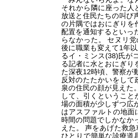
それから隣に座った人
放送と住民たちの叫び
の片隅ではおにぎりを
配置を通知するといっ
らなかった。 セヌリ党
後に職業も変えて1年以
るイ・ミンス(38)氏
る記者に水とおにぎりを
た深夜12時頃、警察が動
反対のたたかいをして
泉の住民の顔が見えた。
して、引くということ
場の面積が少しずつ広
はアスファルトの地面
時間の問題でしかなか
えた。 声をあげた救
ひとりで簡単な診療道