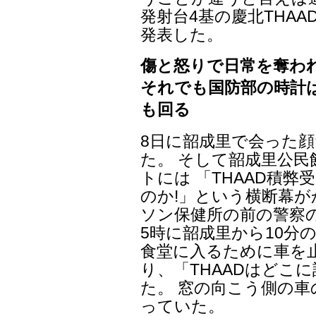
発射台4基の慶北THA
発表した。
傷と怒りで日常を奪わ
それでも国防部の時計
も回る
8日に韶成里で会った
た。 そして韶成里公
トには 「THAAD積弊
のか!」という横断幕が
ソン保健所の前の警察
5時に韶成里から10分
食堂に入るために車を
り、「THAADはどこ
た。 窓の向こう側の
っていた。