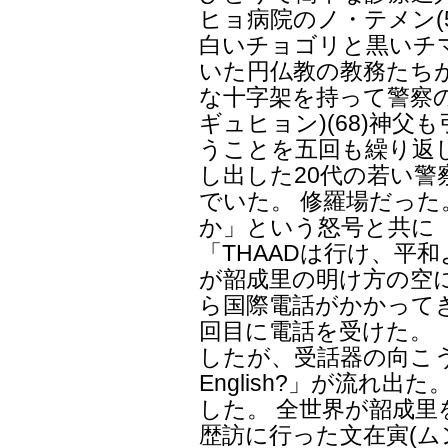
ヒョ病院のノ・テメン(
白いチョゴリと黒いチ
いた円仏教の教務たち
な十字架を持って警察
ギュヒョン)(68)神
うことを五回も繰り返
し出した20代の若い警
でいた。 修羅場だった
か」という怒号と共に
「THAADは行け、平
が韶成里の明け方の空に
ら国際電話がかかって
回目に電話を受けた。
したが、受話器の向こう側か
English?」が流れ
した。 全世界が韶成里
歴訪に行った文在寅(ム