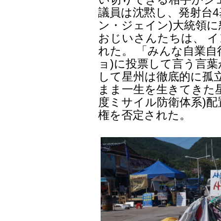
議員は沈黙し、発射台4
ン・ジェイン)大統領
おじいさんたちは、 
れた。 「みんな自業自
ョ)に投票して言う言葉
して星州は徹底的に孤
まま一生を生きてきた星
度ミサイル防衛体系)
権を否定された。