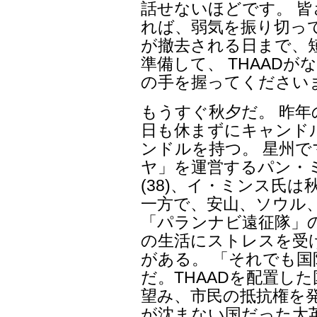
話せないほどです。 
れば、弱気を振り切って
が撤去される日まで、
準備して、 THAAD
の手を握ってください
もうすぐ秋夕だ。 昨
日も休まずにキャンド
ンドルを持つ。 星州
ヤ」を運営するパン・ミ
(38)、イ・ミンス氏
一方で、安山、ソウル
「パランナビ遠征隊」
の生活にストレスを受
がある。 「それでも国
だ。THAADを配置し
望み、市民の抵抗権を
が沈まない国だった大