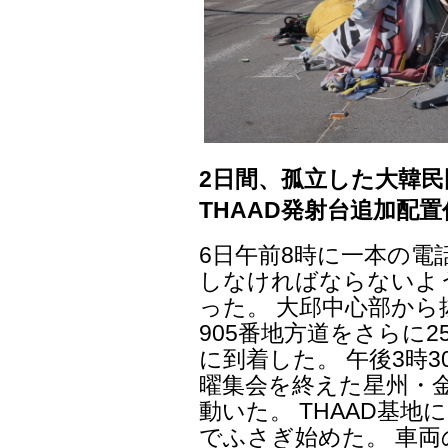
2日間、孤立した大韓
THAAD発射台追加配
6日午前8時に一本の電
しなければならないよ
った。 大邱中心部か
905番地方道をさらに
に到着した。 午後3時3
曜集会を終えた星州・
動いた。 THAAD基
でふさぎ始めた。 車