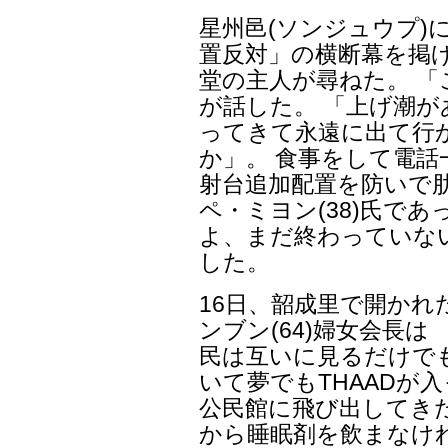
星州邑(ソンジュウプ)
置反対」の横断幕を掲
堂の主人が尋ねた。 「
が話した。 「上げ潮が
ってきて永遠に出て行
か」。 食事をして電話一
射台追加配置を防いで
ペ・ミヨン(38)氏で
よ、まだ終わっていな
した。
16日、韶成里で開かれ
ンブン(64)婦女会長は
民は互いに見るだけで
いて夢でもTHAADが
公民館に飛び出してき
から睡眠剤を飲まなけ