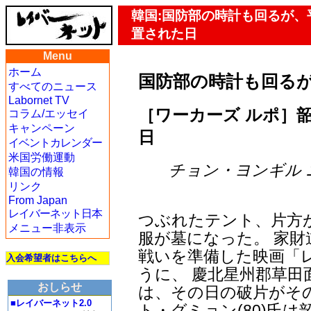
韓国:国防部の時計も回るが、
置された日
Menu
ホーム
国防部の時計も回る
すべてのニュース
Labornet TV
［ワーカーズ ルポ］韶
コラム/エッセイ
キャンペーン
日
イベントカレンダー
米国労働運動
チョン・ヨンギル ニュ
韓国の情報
リンク
From Japan
レイバーネット日本
つぶれたテント、片方
メニュー非表示
服が墓になった。 家
戦いを準備した映画「
入会希望者はこちらへ
うに、 慶北星州郡草田
おしらせ
は、その日の破片がその
■レイバーネット2.0
ト・グミョン(80)氏