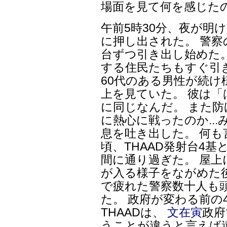
場面を見て何を感じた
午前5時30分、夜が明
に押し出された。 警察
台ずつ引き出し始めた
する住民たちもすぐ引
60代のある男性が続
上を見ていた。 彼は「は
に同じなんだ。 また防
に熱心に戦ったのか..
息を吐き出した。 何も
頃、THAAD発射台4
間に通り過ぎた。 屋上
が入る様子をながめた
で疲れた警察数十人も
た。 政府が変わる前の
THAADは、
文在寅
政府
うことが違うと言えば