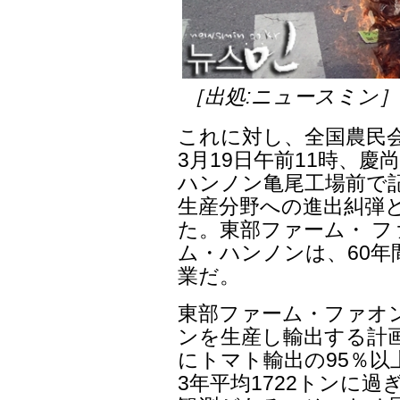
［出処:ニュースミン］
これに対し、全国農民
3月19日午前11時、慶
ハンノン亀尾工場前で
生産分野への進出糾弾
た。東部ファーム・ 
ム・ハンノンは、60年
業だ。
東部ファーム・ファオン
ンを生産し輸出する計画
にトマト輸出の95％
3年平均1722トンに