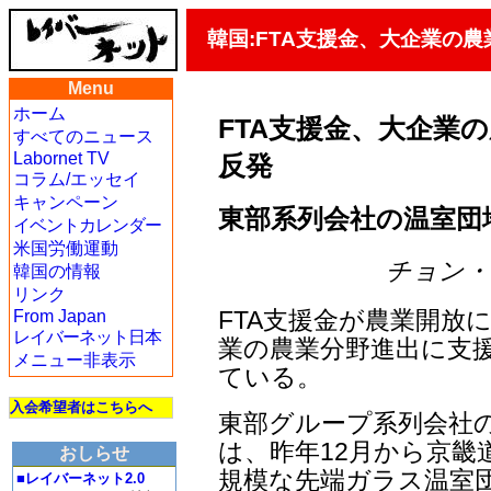
韓国:FTA支援金、大企業の
Menu
ホーム
FTA支援金、大企業の
すべてのニュース
Labornet TV
反発
コラム/エッセイ
キャンペーン
東部系列会社の温室団
イベントカレンダー
米国労働運動
チョン・ヨン
韓国の情報
リンク
FTA支援金が農業開放
From Japan
レイバーネット日本
業の農業分野進出に支
メニュー非表示
ている。
入会希望者はこちらへ
東部グループ系列会社の
は、昨年12月から京畿
おしらせ
規模な先端ガラス温室団地
■レイバーネット2.0