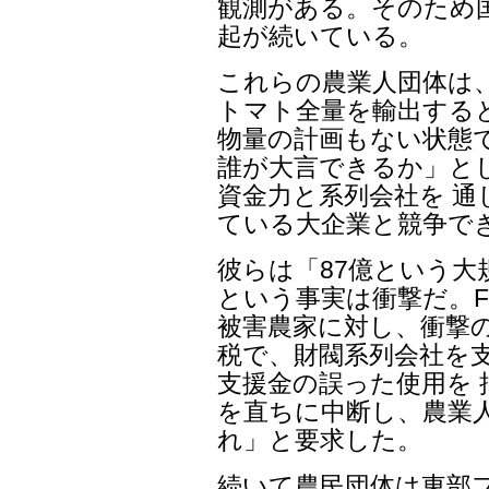
観測がある。そのため
起が続いている。
これらの農業人団体は
トマト全量を輸出する
物量の計画もない状態
誰が大言できるか」と
資金力と系列会社を 通
ている大企業と競争で
彼らは「87億という大
という事実は衝撃だ。F
被害農家に対し、衝撃
税で、財閥系列会社を支
支援金の誤った使用を 
を直ちに中断し、農業
れ」と要求した。
続いて農民団体は東部