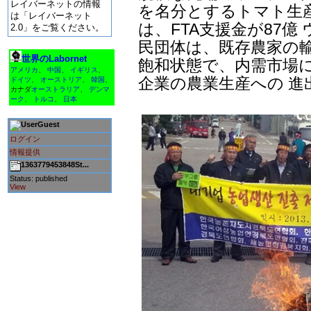
レイバーネットの情報
を名分とするトマト生
は「レイバーネット
は、FTA支援金が87
2.0」をご覧ください。
民団体は、既存農家の輸
世界のLabornet
飽和状態で、内需市場
アメリカ
、
中国
、
イギリス
、
企業の農業生産への 進
ドイツ
、
オーストリア
、
韓国
、
カナダ
オーストラリア
、
デンマ
ーク
、
トルコ
、
日本
Guest
ログイン
情報提供
1363779453848St...
Status: published
View