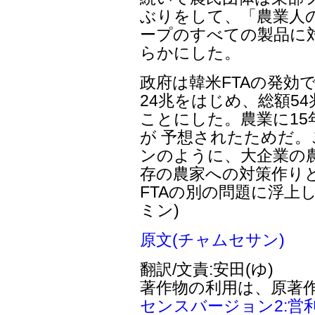
ぶりをして、「農業人
ープのすべての製品に
らかにした。
政府は韓米FTAの発効
24兆をはじめ、総額5
ことにした。農業に15
が 予想されたためだ
ンのように、大企業の
存の農家への対策作りと
FTAの別の問題に浮上
ミン)
原文(チャムセサン)
翻訳/文責:安田(ゆ)
著作物の利用は、原著
センスバージョン2:営