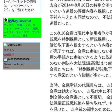
レイバーネットの情報
支会が2014年8月18日の特別交渉
は「レイバーネット
2.0」をご覧ください。
いという趣旨の評価内容を採択した
罪符を与えたも同然なので、 不
世界のLabornet
趣旨だった。
アメリカ
、
中国
、
イギリス
、
ドイツ
、
オーストリア
、
韓国
、
カナダ
オーストラリア
、
デンマ
この8.18合意は現代車使用者側が
ーク
、
トルコ
、
日本
規職を特別採用として新規採用し
訴訟取下書を提出するという内容
Guest
ログイン
が完了すれば、合意に参加しない
情報提供
用の手続きに参加できるように説
1421338575551St...
のない判決を大法院(最高裁)まで
Status: published
View
合員たちにも 「特別採用-訴訟取
する意図だという指摘が多かった
当時、金属労組の代議員らは、 △
合意は効力がない、 △現代車に不
別交渉の合意書として不適切。 金
法派遣正規職転換を勝ち取れず、
を見せた、 △今後の闘争のために、