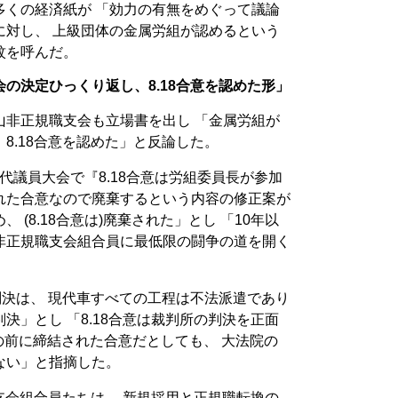
多くの経済紙が 「効力の有無をめぐって議論
に対し、 上級団体の金属労組が認めるという
紋を呼んだ。
の決定ひっくり返し、8.18合意を認めた形」
山非正規職支会も立場書を出し 「金属労組が
8.18合意を認めた」と反論した。
の代議員大会で『8.18合意は労組委員長が参加
れた合意なので廃棄するという内容の修正案が
(8.18合意は)廃棄された」とし 「10年以
非正規職支会組合員に最低限の闘争の道を開く
判決は、 現代車すべての工程は不法派遣であり
決」とし 「8.18合意は裁判所の判決を正面
判決の前に締結された合意だとしても、 大法院の
ない」と指摘した。
職支会組合員たちは、 新規採用と正規職転換の