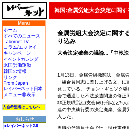
韓国:金属労組大会決定に関
Menu
ホーム
金属労組大会決定に関す
すべてのニュース
り込み
Labornet TV
コラム/エッセイ
大会決定破棄の議論...「中
キャンペーン
イベントカレンダー
米国労働運動
韓国の情報
1月13日、金属労組機関誌「金属
リンク
「組合員同志に差し上げる文」に
From Japan
レイバーネット日本
発している。 チョン・ギュソク委
メニュー非表示
会で通過した不法派遣関連の修正
非正規職労組(支会)執行部など5
入会希望者はこちらへ
連の中央執行委の決定廃棄、金属
入した。
おしらせ
■レイバーネット2.0
当時の代議員大会では、現代車使