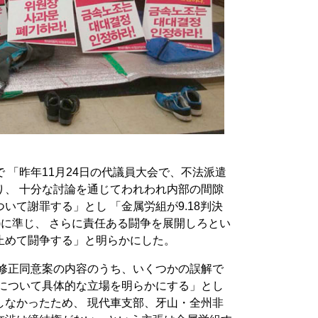
］
 「昨年11月24日の代議員大会で、不法派遣
り、 十分な討論を通じてわれわれ内部の間隙
いて謝罪する」とし 「金属労組が9.18判決
)に準じ、 さらに責任ある闘争を展開しろとい
止めて闘争する」と明らかにした。
た修正同意案の内容のうち、いくつかの誤解で
れについて具体的な立場を明らかにする」とし
しなかったため、 現代車支部、牙山・全州非