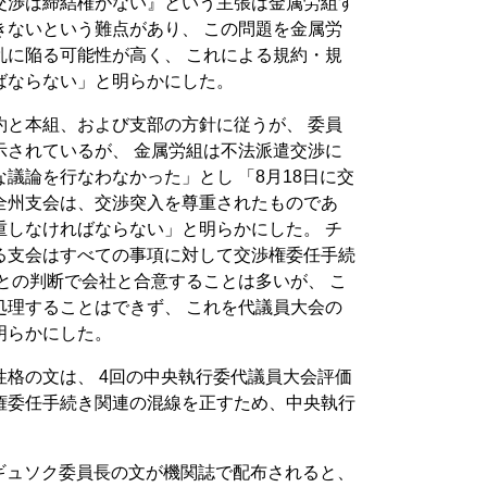
交渉は締結権がない』という主張は金属労組す
きないという難点があり、 この問題を金属労
乱に陥る可能性が高く、 これによる規約・規
ばならない」と明らかにした。
約と本組、および支部の方針に従うが、 委員
示されているが、 金属労組は不法派遣交渉に
議論を行なわなかった」とし 「8月18日に交
全州支会は、交渉突入を尊重されたものであ
重しなければならない」と明らかにした。 チ
る支会はすべての事項に対して交渉権委任手続
との判断で会社と合意することは多いが、 こ
処理することはできず、 これを代議員大会の
明らかにした。
格の文は、 4回の中央執行委代議員大会評価
権委任手続き関連の混線を正すため、中央執行
・ギュソク委員長の文が機関誌で配布されると、