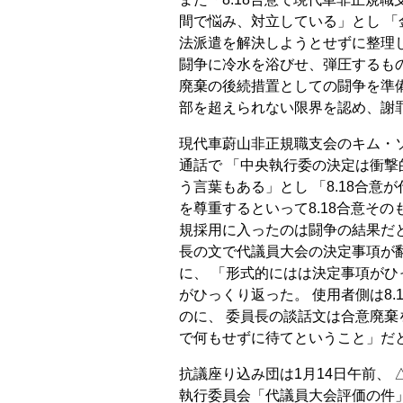
間で悩み、対立している」とし 「
法派遣を解決しようとせずに整理
闘争に冷水を浴びせ、弾圧するもの
廃棄の後続措置としての闘争を準
部を超えられない限界を認め、謝
現代車蔚山非正規職支会のキム・ソ
通話で 「中央執行委の決定は衝撃
う言葉もある」とし 「8.18合
を尊重するといって8.18合意そ
規採用に入ったのは闘争の結果だ
長の文で代議員大会の決定事項が
に、 「形式的にはは決定事項が
がひっくり返った。 使用者側は8
のに、 委員長の談話文は合意廃棄
で何もせずに待てということ」だ
抗議座り込み団は1月14日午前、
執行委員会「代議員大会評価の件」