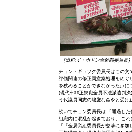
［出処:イ・ホドン全解闘委員長
チョン・ギュソク委員長はこの文で
評価関連の修正同意案処理をめぐ
を狭めることができなかった点につ
(現代車非正規職全員不法派遣判決
う代議員同志の峻厳な命令と受け
続いてチョン委員長は 「通過し
組織内に混乱が起きており、 こ
「『金属労組委員長が交渉に参加