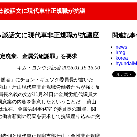
する談話文に現代車非正規職が抗議
る談話文に現代車非正規職が抗議座
関連記事
news
irreg
執決定廃棄、金属労組謝罪」を要求
korea
hyundai
キム・ヨンウク記者 2015.01.15 13:00
労働者」にチョン・ギュソク委員長が書いた
蔚山・牙山現代車非正規職労働者たちが強く反
員長名義の文が11月24日に金属労組代議員大
同意案の内容を翻意したということだ。 蔚山
人は現在、金属労組事務室で委員長の謝罪、関
労働者新聞の廃棄を要求して抗議座り込みに突
用者側と現代車正規職支部牙山・全州非正規職