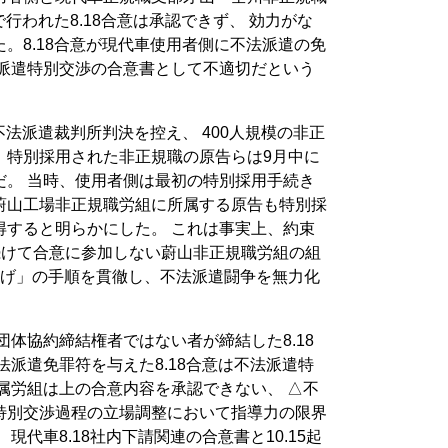
で行われた8.18合意は承認できず、 効力がな
。8.18合意が現代車使用者側に不法派遣の免
法派遣特別交渉の合意書として不適切だという
不法派遣裁判所判決を控え、 400人規模の非正
、特別採用された非正規職の原告らは9月中に
だ。 当時、使用者側は最初の特別採用手続き
蔚山工場非正規職労組に所属する原告も特別採
得すると明らかにした。 これは事実上、約束
続けて合意に参加しない蔚山非正規職労組の組
下げ」の手順を貫徹し、不法派遣闘争を無力化
。
団体協約締結権者ではない者が締結した8.18
法派遣免罪符を与えた8.18合意は不法派遣特
属労組は上の合意内容を承認できない、 △不
特別交渉過程の立場調整において指導力の限界
現代車8.18社内下請関連の合意書と10.15起