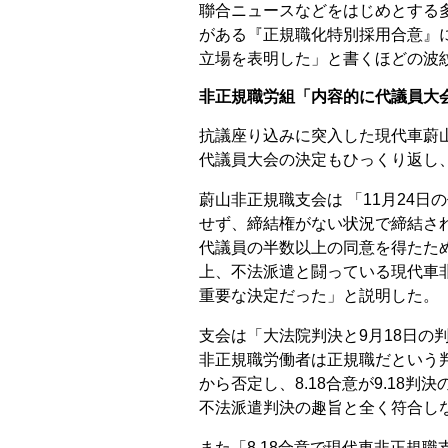
聯合ニュースなどをはじめとする
がある『正規職化特別採用合意』
立場を表明した」と書くほどの波
非正規職労組「内容的に代議員大会
抗議座り込みに突入した現代車蔚
代議員大会の決定もひっくり返し、
蔚山非正規職支会は 「11月24日
せず、締結権がない状況で締結さ
代議員の半数以上の同意を得たため、 
上、不法派遣と闘っている現代車
重要な決定だった」と説明した。
支会は「大法院判決と9月18日の
非正規職労働者は正規職だという判
から否定し、8.18合意が9.18
不法派遣判決の趣旨と全く符合し
また「8.18合意で現代車非正規