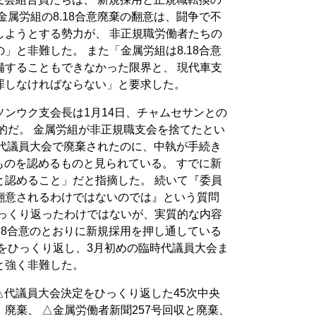
金属労組の8.18合意廃棄の翻意は、闘争で不
しようとする勢力が、 非正規職労働者たちの
」と非難した。 また「金属労組は8.18合意
備することもできなかった限界と、 現代車支
罪しなければならない」と要求した。
ンウク支会長は1月14日、チャムセサンとの
的だ。 金属労組が非正規職支会を捨てたとい
意が代議員大会で廃棄されたのに、中執が手続き
のものを認めるものと見られている。 すでに新
と認めること」だと指摘した。 続いて『委員
翻意されるわけではないのでは』という質問
ひっくり返ったわけではないが、実質的な内容
.18合意のとおりに新規採用を押し通している
をひっくり返し、3月初めの臨時代議員大会ま
と強く非難した。
 △代議員大会決定をひっくり返した45次中央
廃棄、 △金属労働者新聞257号回収と廃棄、