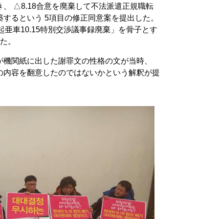
、 △8.18合意を廃棄して不法派遣正規職転
するという 5項目の修正同意案を提出した。
と起亜車10.15特別交渉議事録廃棄」を骨子とす
した。
が機関紙に出した謝罪文の性格の文が当時、
の内容を翻意したのではないかという解釈が提
。