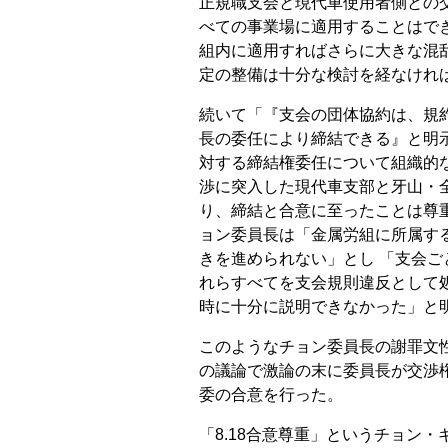
正規職支会と現代車使用者側との
べての事業場に適用することはで
組内に適用すればさらに大きな混
定の整備は十分な検討を経なけれ
続いて「『支会の団体協約は、規
長の委任により締結できる』と明
対する締結権委任について組織的な
渉に突入した現代車支部と牙山・
り、締結と合意に至ったことは尊
ョン委員長は「金属労組に所属す
きを進められない」とし 「支会ご
れらすべてを支会規則違反として
時に十分に説明できなかった」と
このようなチョン委員長の謝罪文性
の議論で激論の末に委員長が交渉
委の合意を行った。
「8.18合意尊重」というチョン