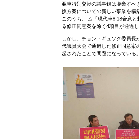
亜車特別交渉の議事録は廃棄すべき
換方案についての新しい事業を構築
このうち、 △「現代車8.18合意
る修正同意案を除く4項目が通過
しかし、チョン・ギュソク委員長
代議員大会で通過した修正同意案
起されたことで問題になっている