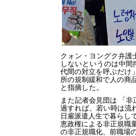
クォン・ヨングク弁護
しないというのは中間
代間の対立を呼ぶだけ
所の規制緩和で人の商
と指摘した。
また記者会見団は 「非
過すれば、若い時は流
日雇派遣人生で暮らし
恵政権による非正規職量
の非正規職化、前職場