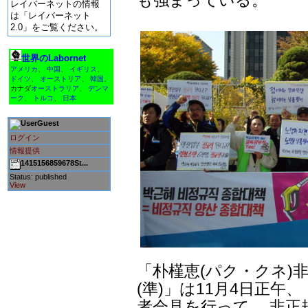
レイバーネットの情報
は「レイバーネット
2.0」をご覧ください。
世界のLabornet
アメリカ
、
中国
、
イギリス
、
ドイツ
、
オーストリア
、
韓国
、
カナダ
オーストラリア
、
デンマ
ーク
、
トルコ
、
日本
Guest
ログイン
情報提供
1415156859678St...
Status: published
View
「朴槿恵(パク・クネ)
(準)」は11月4日正午
者会見を行って、 非