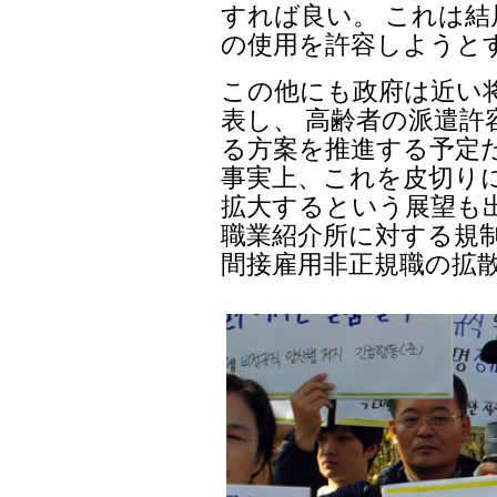
すれば良い。 これは
の使用を許容しようと
この他にも政府は近い
表し、 高齢者の派遣
る方案を推進する予定
事実上、これを皮切り
拡大するという展望も
職業紹介所に対する規
間接雇用非正規職の拡