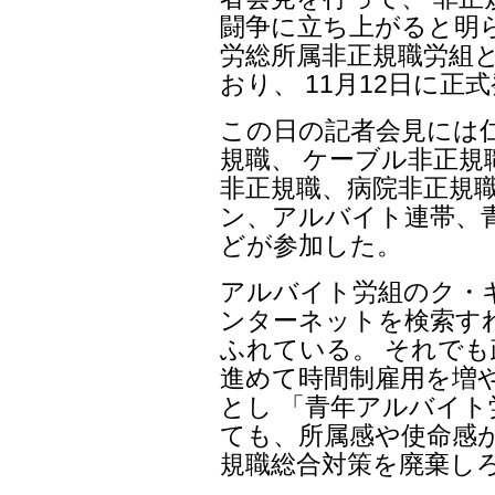
闘争に立ち上がると明
労総所属非正規職労組
おり、 11月12日に
この日の記者会見には
規職、 ケーブル非正規
非正規職、病院非正規職
ン、アルバイト連帯、
どが参加した。
アルバイト労組のク・
ンターネットを検索す
ふれている。 それで
進めて時間制雇用を増
とし 「青年アルバイ
ても、所属感や使命感
規職総合対策を廃棄し