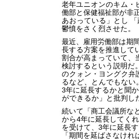
老年ユニオンのキム・
働部と保健福祉部が非
あおっている」とし 
鬱憤をさく烈させた。
最近、雇用労働部は期間
長する方案を推進して
割合が高まっていて、
検討するという説明だ
のクォン・ヨングク弁
るなど、とんでもない
3年に延長するかと聞
ができるか」と批判し
続いて「商工会議所な
から4年に延長してくれ
を受けて、3年に延長
「期間を延ばさなけれ