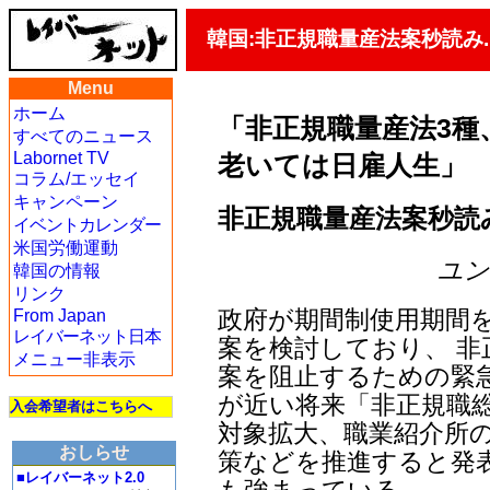
韓国:非正規職量産法案秒読み.
Menu
ホーム
「非正規職量産法3種
すべてのニュース
Labornet TV
老いては日雇人生」
コラム/エッセイ
キャンペーン
非正規職量産法案秒読み
イベントカレンダー
米国労働運動
ユン・
韓国の情報
リンク
政府が期間制使用期間を
From Japan
レイバーネット日本
案を検討しており、 非
メニュー非表示
案を阻止するための緊
が近い将来「非正規職
入会希望者はこちらへ
対象拡大、職業紹介所
おしらせ
策などを推進すると発
■レイバーネット2.0
も強まっている。