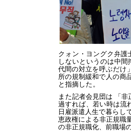
クォン・ヨングク弁護
しないというのは中間
代間の対立を呼ぶだけ
所の規制緩和で人の商
と指摘した。
また記者会見団は 「非
過すれば、若い時は流
日雇派遣人生で暮らし
恵政権による非正規職量
の非正規職化、前職場