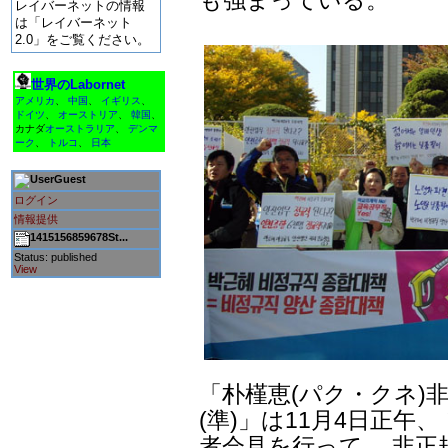
レイバーネットの情報
は「レイバーネット
2.0」をご覧ください。
世界のLabornet
アメリカ
、
中国
、
イギリス
、
ドイツ
、
オーストリア
、
韓国
、
カナダ
オーストラリア
、
デンマ
ーク
、
トルコ
、
日本
Guest
ログイン
情報提供
1415156859678St...
Status: published
View
「朴槿恵(パク・クネ)
(準)」は11月4日正午
者会見を行って、 非