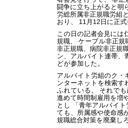
闘争に立ち上がると明
労総所属非正規職労組
おり、 11月12日に
この日の記者会見には
規職、 ケーブル非正規
非正規職、病院非正規職
ン、アルバイト連帯、
どが参加した。
アルバイト労組のク・
ンターネットを検索す
ふれている。 それで
進めて時間制雇用を増
とし 「青年アルバイ
ても、所属感や使命感
規職総合対策を廃棄し