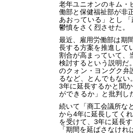
老年ユニオンのキム・
働部と保健福祉部が非
あおっている」とし 
鬱憤をさく烈させた。
最近、雇用労働部は期間
長する方案を推進して
割合が高まっていて、
検討するという説明だ
のクォン・ヨングク弁
るなど、とんでもない
3年に延長するかと聞
ができるか」と批判し
続いて「商工会議所な
から4年に延長してくれ
を受けて、3年に延長
「期間を延ばさなけれ