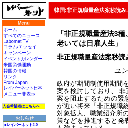
韓国:非正規職量産法案秒読み.
Menu
ホーム
「非正規職量産法3種
すべてのニュース
Labornet TV
老いては日雇人生」
コラム/エッセイ
キャンペーン
非正規職量産法案秒読み
イベントカレンダー
米国労働運動
ユン・
韓国の情報
リンク
政府が期間制使用期間を
From Japan
レイバーネット日本
案を検討しており、 非
メニュー非表示
案を阻止するための緊
が近い将来「非正規職
入会希望者はこちらへ
対象拡大、職業紹介所
おしらせ
策などを推進すると発
■レイバーネット2.0
も強まっている。