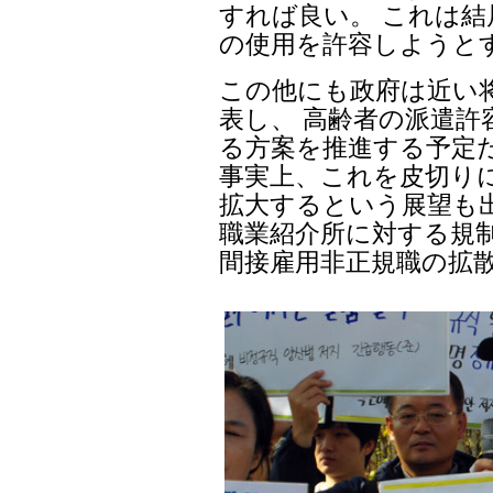
すれば良い。 これは
の使用を許容しようと
この他にも政府は近い
表し、 高齢者の派遣
る方案を推進する予定
事実上、これを皮切り
拡大するという展望も
職業紹介所に対する規
間接雇用非正規職の拡