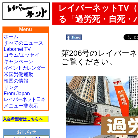
レイバーネットTV（1
る「過労死・自死・
Menu
ホーム
すべてのニュース
Labornet TV
第206号のレイバー
コラム/エッセイ
ご覧ください。
キャンペーン
イベントカレンダー
米国労働運動
韓国の情報
リンク
From Japan
レイバーネット日本
メニュー非表示
入会希望者はこちらへ
おしらせ