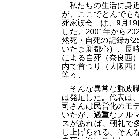
私たちの生活に身近
が、ここでとんでも
死家族会」は、9月1
した。2001年から
然死・自死の記録が2
いたま新都心）、長
による自死（奈良西
内で首つり（大阪西
等々。
そんな異常な郵政職
は発足した。代表は
司さんは民営化のモ
いたが、過重なノル
スがあれば、朝礼で
し上げられる。そんな