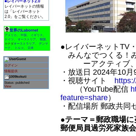
■レイバーネット2.0
レイバーネットの情報
は「レイバーネット
2.0」をご覧ください。
世界のLabornet
アメリカ
、
中国
、
イギリス
、
ドイツ
、
オーストリア
、
韓国
、
カナダ
オーストラリア
、
デンマ
●レイバーネットTV・
ーク
、
トルコ
、
日本
みんなでつくる！み
Guest
ーアクティブ、ラ
ログイン
・放送日 2024年10月
情報提供
1009kokuti
・視聴サイト
https:
Status: published
View
（YouTube配信
h
feature=share
）
・配信場所 郵政共同
●テーマ＝郵政職場
郵便局員過労死家族