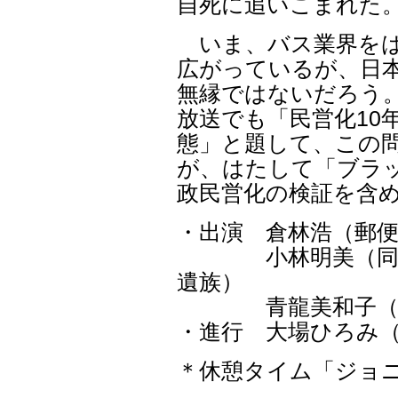
自死に追いこまれた
いま、バス業界をは
広がっているが、日
無縁ではないだろう。
放送でも「民営化10
態」と題して、この
が、はたして「ブラ
政民営化の検証を含
・出演 倉林浩（郵
小林明美（同会代
遺族）
青龍美和子（さい
・進行 大場ひろみ（
＊休憩タイム「ジョ