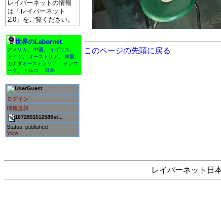
レイバーネットの情報
は「レイバーネット
2.0」をご覧ください。
世界のLabornet
このページの先頭に戻る
アメリカ
、
中国
、
イギリス
、
ドイツ
、
オーストリア
、
韓国
、
カナダ
オーストラリア
、
デンマ
ーク
、
トルコ
、
日本
Guest
ログイン
情報提供
1672891512586st...
Status: published
View
レイバーネット日本