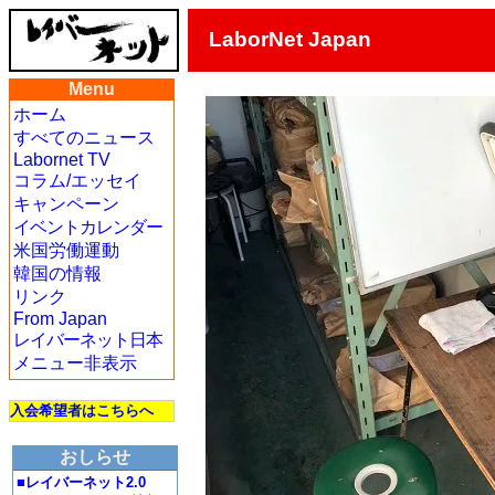
LaborNet Japan
Menu
ホーム
すべてのニュース
Labornet TV
コラム/エッセイ
キャンペーン
イベントカレンダー
米国労働運動
韓国の情報
リンク
From Japan
レイバーネット日本
メニュー非表示
入会希望者はこちらへ
おしらせ
■レイバーネット2.0