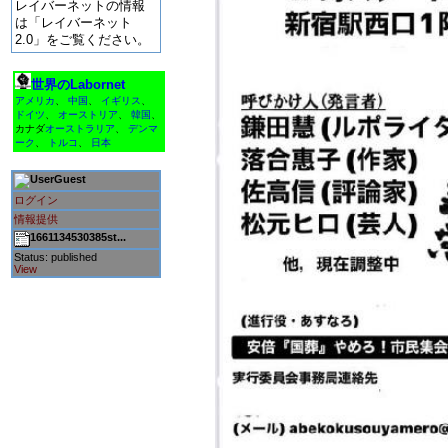
レイバーネットの情報
は「レイバーネット
2.0」をご覧ください。
世界のLabornet
アメリカ
、
中国
、
イギリス
、
ドイツ
、
オーストリア
、
韓国
、
カナダ
オーストラリア
、
デンマ
ーク
、
トルコ
、
日本
Guest
ログイン
情報提供
1661134530385st...
Status: published
View