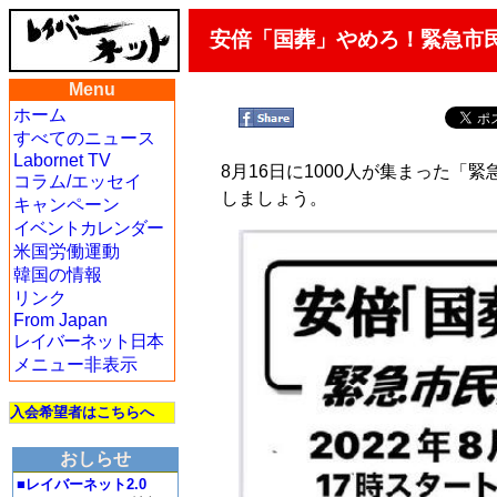
安倍「国葬」やめろ！緊急市民集
Menu
ホーム
すべてのニュース
Labornet TV
8月16日に1000人が集まった
コラム/エッセイ
しましょう。
キャンペーン
イベントカレンダー
米国労働運動
韓国の情報
リンク
From Japan
レイバーネット日本
メニュー非表示
入会希望者はこちらへ
おしらせ
■レイバーネット2.0