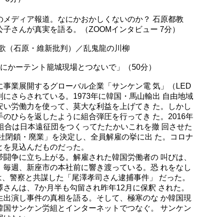
」
メディア報道。なにかおかしくないのか？ 石原都教
子さんが真実を語る。（ZOOMインタビュー 7分）
の歌（石原・維新批判）／乱鬼龍の川柳
にかーテント籠城現場とつないで」（50分）
事業展開するグローバル企業「サンケン電 気」（LED
にさらされている。1973年に韓国・馬山輸出 自由地域
安い労働力を使って、莫大な利益を上げてき た。しかし
のひらを返したように組合弾圧を行ってき た。2016年
組合は日本遠征団をつくってたたかいこれを撤 回させた
会社閉鎖・廃業」を決定し、全員解雇の挙に出 た。コロナ
とを見込んだものだった。
闘争に立ち上がる。解雇された韓国労働者の 叫びは、
、毎週、新座市の本社前に響き渡っている。恐 れをなし
のは、警察と共謀した「尾澤孝司さん逮捕事件」 だった。
さんは、7か月半も勾留され昨年12月に保釈 された。
出演し事件の真相を語る。そして、極寒のな か韓国現
韓国サンケン労組とインターネットでつなぐ。 サンケン