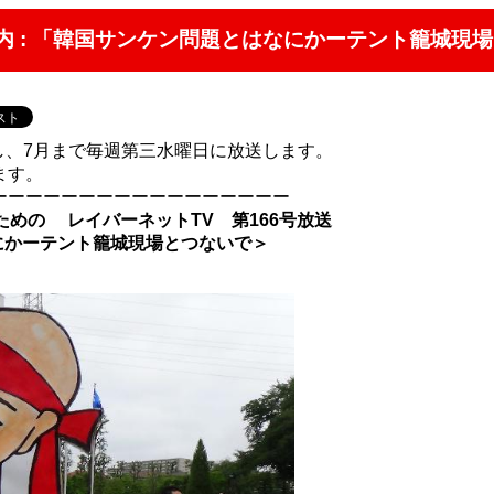
案内 : 「韓国サンケン問題とはなにかーテント籠城現
し、7月まで毎週第三水曜日に放送します。
ます。
ーーーーーーーーーーーーーーーーー
ための レイバーネットTV 第166号放送
なにかーテント籠城現場とつないで＞