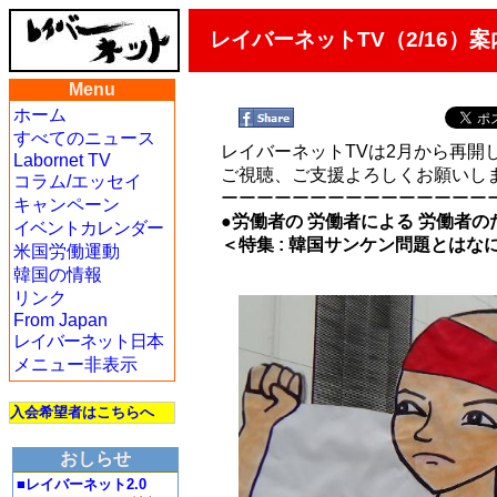
レイバーネットTV（2/16）
Menu
ホーム
すべてのニュース
レイバーネットTVは2月から再開
Labornet TV
ご視聴、ご支援よろしくお願いし
コラム/エッセイ
ーーーーーーーーーーーーーーー
キャンペーン
●労働者の 労働者による 労働者の
イベントカレンダー
＜特集 : 韓国サンケン問題とは
米国労働運動
韓国の情報
リンク
From Japan
レイバーネット日本
メニュー非表示
入会希望者はこちらへ
おしらせ
■レイバーネット2.0