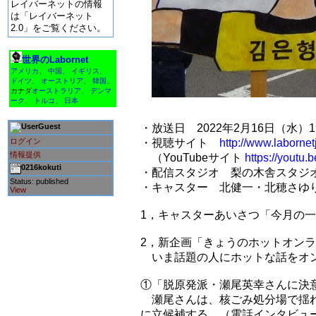
レイバーネットの情報
は「レイバーネット
2.0」をご覧ください。
世界のLabornet
アメリカ
、
中国
、
イギリス
、
ドイツ
、
オーストリア
、
韓国
、
カナダ
オーストラリア
、
デンマ
ーク
、
トルコ
、
日本
Guest
・放送日 2022年2月16日（水）19.
ログイン
・視聴サイト
http://www.labornetj
情報提供
（YouTubeサイト
https://yout
0216kokuti
・配信スタジオ 梨の木舎スタジ
Status: published
・キャスター 北健一・北穂さゆ
View
1，キャスターあいさつ「今月の
2，新企画「きょうのホットオンラ
いま話題の人にホットな話をオ
①「脱原発派・瀬尾英幸さんに決
瀬尾さんは、核ごみ処分場で揺れる
に立候補する。（電話インタビュー