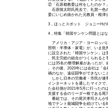
②「石原都教委は何をしたのか？
石原慎太郎氏死去で、礼賛一色の
委にいじめ抜かれた元教員・根津公
3，ほっとスポット ジョニーH
4，特集「韓国サンケン問題とはな
アメリカ・アジア・ヨーロッパに
照明・半導体・家電）が、いま批判
に設立された「韓国サンケン」は
、民主労総の組合がつくられると手
には35名の整理解雇があったが、
。その後、2020年には会社は「
禍のなか、遠征闘争ができないこ
しかし日本の労働者・市民が連帯
インターネットを通したマイクで
た会社側が2021年5月に行った
支援する会のリーダー格である尾澤
番組では、その尾沢孝司さんが生
地でテント籠城闘争を続けている