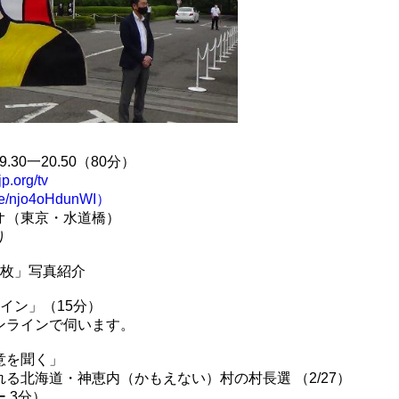
30一20.50（80分）
p.org/tv
u.be/njo4oHdunWI）
オ（東京・水道橋）
り
一枚」写真紹介
イン」（15分）
ンラインで伺います。
意を聞く」
北海道・神恵内（かもえない）村の村長選 （2/27）
 3分）