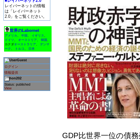
■レイバーネット2.0
レイバーネットの情報
は「レイバーネット
2.0」をご覧ください。
世界のLabornet
アメリカ
、
中国
、
イギリス
、
ドイツ
、
オーストリア
、
韓国
、
カナダ
オーストラリア
、
デンマ
ーク
、
トルコ
、
日本
Guest
ログイン
情報提供
hon202
Status: published
View
GDP比世界一位の債