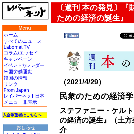
〔週刊 本の発見〕『
ための経済の誕生』
Menu
ホーム
すべてのニュース
Labornet TV
コラム/エッセイ
キャンペーン
イベントカレンダー
米国労働運動
韓国の情報
（2021/4/29）
リンク
From Japan
民衆のための経済学
レイバーネット日本
メニュー非表示
ステファニー・ケルト
入会希望者はこちらへ
の経済の誕生』（土方
おしらせ
介