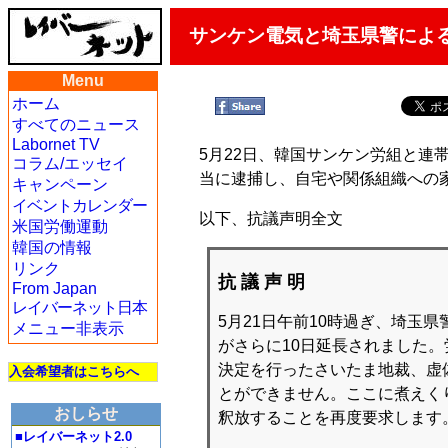
サンケン電気と埼玉県警によ
Menu
ホーム
すべてのニュース
Labornet TV
5月22日、韓国サンケン労組と
コラム/エッセイ
当に逮捕し、自宅や関係組織への
キャンペーン
イベントカレンダー
以下、抗議声明全文
米国労働運動
韓国の情報
リンク
抗 議 声 明
From Japan
レイバーネット日本
5月21日午前10時過ぎ、埼玉
メニュー非表示
がさらに10日延長されました
決定を行ったさいたま地裁、虚
入会希望者はこちらへ
とができません。ここに煮えく
おしらせ
釈放することを再度要求します
■レイバーネット2.0