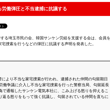
る労働弾圧と不当逮捕に抗議する
連帯する埼玉市民の会、韓国サンケン労組を支援する会は、会員
家宅捜索を行うなどの弾圧に抗議する声明を発表した。
県警により不当な家宅捜索が行われ、逮捕された仲間の勾留期日
。労働争議に介入し不当な家宅捜索を行った警察当局、勾留延長
偽で通報したサンケン電気本社に、こみ上げる怒りを抑えるこ
り返る怒りをもって強く抗議し、勾留されている仲間を直ちに
。