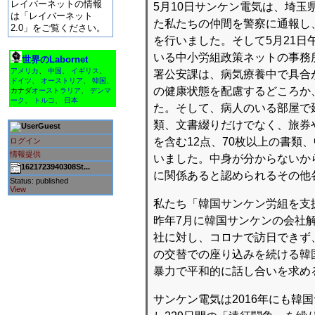
レイバーネットの情報
5月10日サンケン電気は、埼
は「レイバーネット
た私たちの仲間を警察に通報し
2.0」をご覧ください。
を行いました。そして5月21日
いる中小労組政策ネットの事務
世界のLabornet
アメリカ
、
中国
、
イギリス
、
署公安課は、病気療養中で具合
ドイツ
、
オーストリア
、
韓国
、
の健康状態を配慮するどころか
カナダ
オーストラリア
、
デンマ
ーク
、
トルコ
、
日本
た。そして、病人のいる部屋で
類、文書綴りだけでなく、旅券
Guest
を含む12点、70枚以上の書
ログイン
情報提供
いました。中身が分からないか
1621723940308St...
に関係あると認められるその他
Status: published
View
私たち「韓国サンケン労組を支
昨年7月に韓国サンケンの会社
社に対し、コロナで訪日できず
の交替での座り込みを続ける韓
暴力で平和的に話し合いを求め
サンケン電気は2016年にも