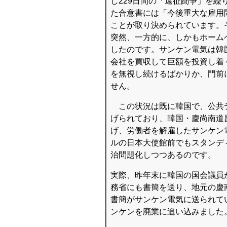
し229日間の「遠征闘争」を
た合意書には「今後重大な雇用
ことが取り決められています。
突然、一方的に、しかもホーム
したのです。サンケン電気は韓
会社を買収して巨額を投資し着
を無視し続けるばかりか、門前
せん。
この状況は既に韓国で、公共テ
げられており、韓国・慶尚南道
げ、労働者を解雇したサンケン
ルの日本大使館前でもスタンデ
治問題化しつつあるのです。
実際、昨年末に韓国の国会議員
務省にも書簡を送り、地元の慶
書簡がサンケン電気に送られてい
ンケンを廃業に追い込みました