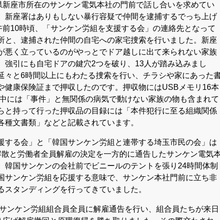
玉県新座市所在のサンケン電気本社の門前で話し合いを求めてい
、新座署はありもしない暴行容疑で仲間を逮捕するでっち上げ
午前10時頃、「サンケン労組を支援する会」の連絡先となって
所と、逮捕された仲間の自宅への家宅捜索を行いました。新座
が悪く立っているのがやっとでドア越しに出て来られない家族
、強引にも自宅ドアの鍵穴2つを破り、13人が踏み込みまし
延々と6時間以上にもわたる捜索を行い、チラシや家にあった
や健康保険証まで押収したのです。押収物にはUSBメモリ16本
類、中には「事件」と無関係の病気で動けない家族の物も含まれて
らと持って行った押収品の目録には「本件犯行に至る組織関係
各種文書類」などと記載されています。
援する会」と「韓国サンケン労組と連帯する埼玉市民の会」は
解散と労働者全員解雇の決定を一方的に通告したサンケン電気
、韓国サンケンの会社前でビニールのテントを張り24時間体制
国サンケン労組を応援する意味で、サンケン本社門前に立ち非
るスタンディングを行ってきていました。
韓国サンケン労組組合員全員に解雇通告を行い、組合員たちが来日