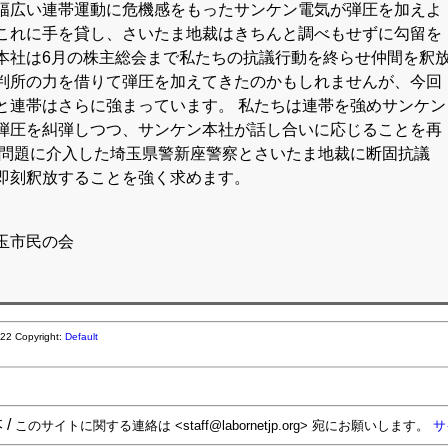
広い連帯運動に危機感をもったサンケン電気が弾圧を加えよ
これに手を貸し、さいたま地裁はきちんと調べもせずに勾留を
本社は6月の株主総会まで私たちの抗議行動を終らせ仲間を釈
判所の力を借りて弾圧を加えてきたのかもしれませんが、今回
と連帯はさらに強まっています。 私たちは連帯を強めサンケン
弾圧を糾弾しつつ、サンケン本社が話し合いに応じることを再
働問題に介入した埼玉県警新座警察とさいたま地裁に断固抗議
即刻釈放することを強く求めます。
玉市民の会
2:22
Copyright:
Default
 /
このサイトに関する連絡は <staff@labornetjp.org> 宛にお願いします。
サ