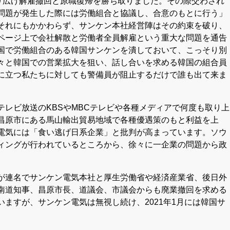
繰り広げ解雇撤回と原職復帰を勝ち取りました。その際交わされ
問題が発生した際には労働組合と協議し、合意のもとに行う」
それにもかかわらず、サンケン本社経営陣はその約束を破り、
ページ上で会社解散と労働者全員解雇という重大な問題を通告
国で労働組合のある韓国サンケンを潰しておいて、こっそり別
々と韓国での営業拡大を狙い、話し合いを求める韓国の組合員
に立つ私たちに対しても警備員が阻止するだけで誰も出て来ま
レビ放送のKBSやMBCテレビや各種メディアで何度も取り上
昌原市にある馬山輸出貿易地域で各種優遇策のもと利益を上
電気には「食い逃げ日系企業」と批判が高まっています。ソウ
ィングが行われているところから、徐々に一企業の問題から政
が連名でサンケン電気本社と厚生労働省や経済産業省、後日外
南道知事、昌原市長、道議会、市議会からも廃業撤回を求める
ますが、サンケン電気は無視し続け、2021年1月には韓国サ
。