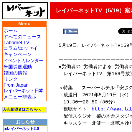
レイバーネットTV（5/19）
Menu
ホーム
すべてのニュース
Labornet TV
5月19日、レイバーネットTV15
コラム/エッセイ
キャンペーン
ーーーーーーーーーーーーーーーー
イベントカレンダー
米国労働運動
●労働者の 労働者による 労働者の
韓国の情報
　レイバーネットTV　第159号放送
リンク
From Japan
＜特集 : スーパーホテル「安さの
レイバーネット日本
・放送日　2021年5月19日（水）

メニュー非表示
　19.30一20.50（80分）

・視聴サイト　
http://www.la
入会希望者はこちらへ
・配信スタジオ　梨の木舎スタジオ
おしらせ
・キャスター　北健一・北穂さゆり
■レイバーネット2.0