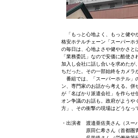
　「もっと心地よく、もっと健やか
格安ホテルチェーン「スーパーホテ
の毎日は、心地よさや健やかさとは
「業務委託」なので安価に酷使され
加入し会社に話し合いを求めたが、
ちだった。その一部始終をカメラ
　番組では、「スーパーホテル」の
ン、専門家のお話から考える。併せ
が「名ばかり派遣会社」を作らせ使
オン争議のお話も。政府がようやく
方」、その衝撃の現場はどうなって
・出演者　渡邉亜佐美さん（スーパ
　　　　　原田仁希さん（首都圏青