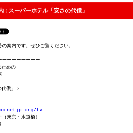
案内 : スーパーホテル「安さの代償」
9号の案内です。ぜひご覧ください。

ーーーーーーーー

ための



代償」＞

bornetjp.org/tv
（東京・水道橋）


