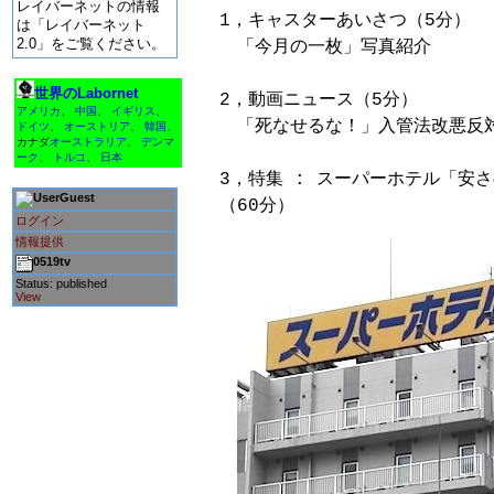
レイバーネットの情報
1，キャスターあいさつ（5分）

は「レイバーネット
2.0」をご覧ください。
　「今月の一枚」写真紹介

世界のLabornet
2，動画ニュース（5分）

アメリカ
、
中国
、
イギリス
、
　「死なせるな！」入管法改悪反対
ドイツ
、
オーストリア
、
韓国
、
カナダ
オーストラリア
、
デンマ
ーク
、
トルコ
、
日本
3，特集 : スーパーホテル「安
Guest
ログイン
情報提供
0519tv
Status: published
View