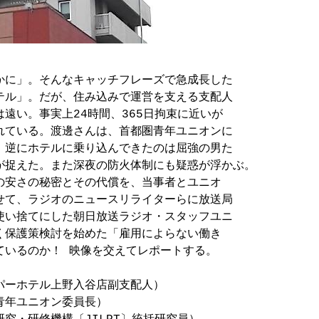
に」。そんなキャッチフレーズで急成長した 

ル」。だが、住み込みで運営を支える支配人 

遠い。事実上24時間、365日拘束に近いが 

ている。渡邊さんは、首都圏青年ユニオンに 

逆にホテルに乗り込んできたのは屈強の男た 

が捉えた。また深夜の防火体制にも疑惑が浮かぶ。

安さの秘密とその代償を、当事者とユニオ 

て、ラジオのニュースリライターらに放送局 

い捨てにした朝日放送ラジオ・スタッフユニ 

保護策検討を始めた「雇用によらない働き 

いるのか！ 映像を交えてレポートする。

ーホテル上野入谷店副支配人）

年ユニオン委員長）
