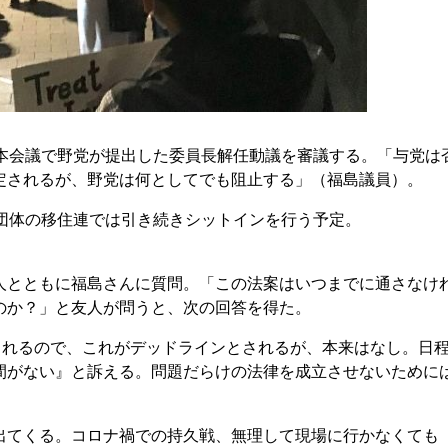
本会議で野党が提出した委員長解任動議を審議する。「与党は
定されるが、野党は何としてでも阻止する」（福島議員）。
団体の移住連では引き続きシットインを行う予定。
とともに福島さんに質問。「この法案はいつまでに通さなけ
のか？」と友人が問うと、次の回答を得た。
されるので、これがデッドラインとされるが、本来はなし。日
間がない』と訴える。問題だらけの法律を成立させないために
てくる。コロナ禍での持久戦、無理して現場に行かなくても