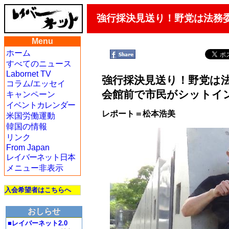
強行採決見送り！野党は法務
Menu
ホーム
すべてのニュース
Labornet TV
強行採決見送り！野党は
コラム/エッセイ
会館前で市民がシットイ
キャンペーン
イベントカレンダー
レポート＝松本浩美
米国労働運動
韓国の情報
リンク
From Japan
レイバーネット日本
メニュー非表示
入会希望者はこちらへ
おしらせ
■レイバーネット2.0