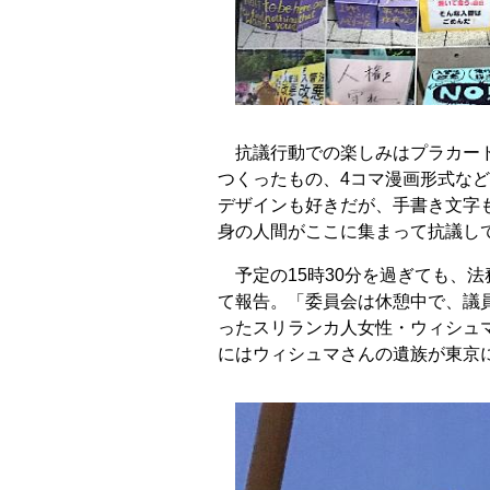
抗議行動での楽しみはプラカード
つくったもの、4コマ漫画形式な
デザインも好きだが、手書き文字
身の人間がここに集まって抗議し
予定の15時30分を過ぎても、
て報告。「委員会は休憩中で、議
ったスリランカ人女性・ウィシュ
にはウィシュマさんの遺族が東京