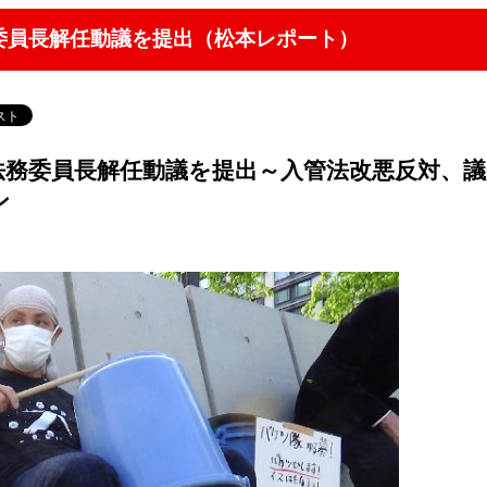
委員長解任動議を提出（松本レポート）
法務委員長解任動議を提出～入管法改悪反対、議
ン