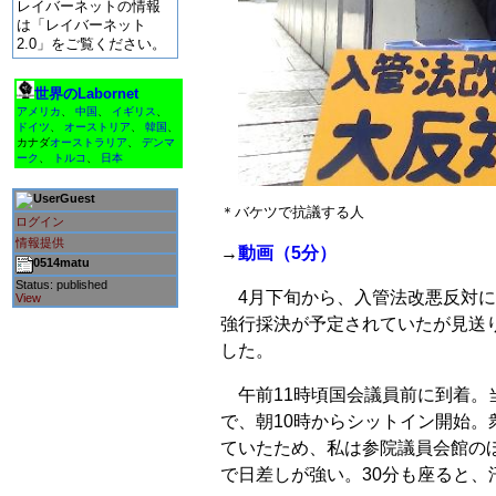
レイバーネットの情報
は「レイバーネット
2.0」をご覧ください。
世界のLabornet
アメリカ
、
中国
、
イギリス
、
ドイツ
、
オーストリア
、
韓国
、
カナダ
オーストラリア
、
デンマ
ーク
、
トルコ
、
日本
Guest
＊バケツで抗議する人
ログイン
情報提供
→
動画（5分）
0514matu
Status: published
4月下旬から、入管法改悪反対に
View
強行採決が予定されていたが見送
した。
午前11時頃国会議員前に到着。当
で、朝10時からシットイン開始
ていたため、私は参院議員会館の
で日差しが強い。30分も座ると、