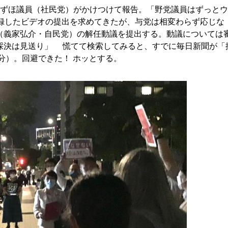
ずほ議員（社民党）がかけつけて報告。「野党議員はずっと
記録したビデオの提出を求めてきたが、与党は相変わらず応じな
（義家弘介・自民党）の解任動議を提出する。動議については
採決は見送り」 慌てて検索してみると、すでに毎日新聞が「
6分）。回避できた！ ホッとする。