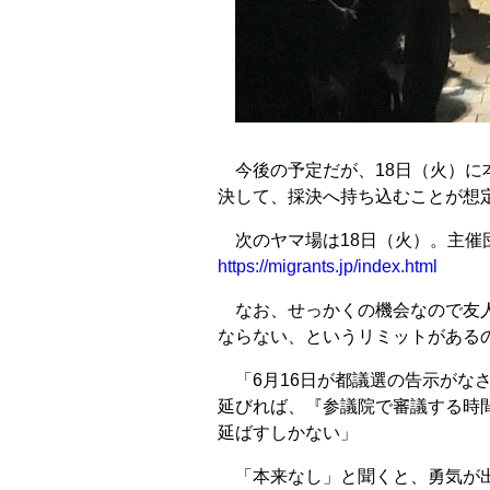
今後の予定だが、18日（火）に
決して、採決へ持ち込むことが想
次のヤマ場は18日（火）。主催
https://migrants.jp/index.html
なお、せっかくの機会なので友人
ならない、というリミットがある
「6月16日が都議選の告示がな
延びれば、『参議院で審議する時
延ばすしかない」
「本来なし」と聞くと、勇気が出