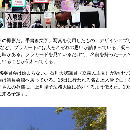
の撮影だ。手書き文字、写真を使用したもの、デザインアプ
どなど、プラカードには人それぞれの思いが詰まっている。凝
も味がある。プラカードを見ているだけで、名前を持った一人
ていることが伝わってくる。
法務委員会は始まらない。石川大我議員（立憲民主党）が駆けつ
員は議員会館へ戻っている。16日に行われる名古屋入管で亡く
マさんの葬儀に、上川陽子法務大臣に参列するよう伝えた。19
に来る予定」。