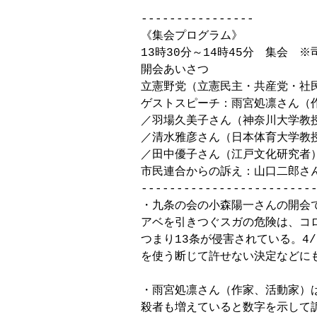
----------------

《集会プログラム》

13時30分～14時45分　集会　
開会あいさつ

立憲野党（立憲民主・共産党・社
ゲストスピーチ：雨宮処凛さん（作
／羽場久美子さん（神奈川大学教授
／清水雅彦さん（日本体育大学教授
／田中優子さん（江戸文化研究者）
市民連合からの訴え：山口二郎さん
-------------------------
・九条の会の小森陽一さんの開会で
アベを引きつぐスガの危険は、コ
つまり13条が侵害されている。4
を使う断じて許せない決定などに
・雨宮処凛さん（作家、活動家）
殺者も増えていると数字を示して