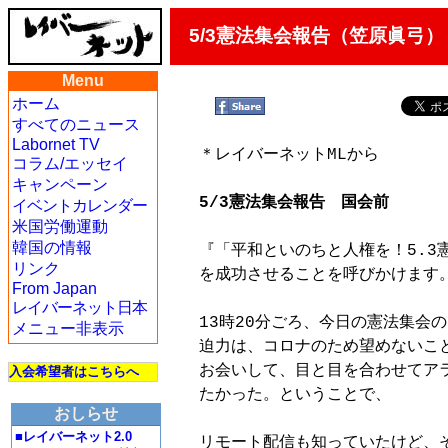
5/3憲法集会報告（笠原眞弓）
Menu
ホーム
すべてのニュース
Labornet TV
＊レイバーネットMLから
コラム/エッセイ
キャンペーン
5/3憲法集会報告　国会前
イベントカレンダー
米国労働運動
韓国の情報
『「平和といのちと人権を！5.3
リンク
を成功させることを呼びかけます。
From Japan
レイバーネット日本
13時20分ごろ、今日の憲法集会
メニュー非表示
迫力は、コロナのため望めないこ
お会いして、目と目を合わせてア
入会希望者はこちらへ
たかった。ということで、

おしらせ
■レイバーネット2.0
リモート配信も知っていたけど、