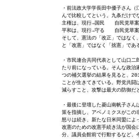
・前法政大学学長田中優子さん（
んで比較してという。九条だけで
主権は、現行→国民　　自民党草案→
平和は、現行→守る　　自民党草案
そして、憲法の「改正」ではなく
と「改憲」ではなく「捨憲」である
・市民連合共同代表として山口二
たり前になっている。そんな政治家
つの補欠選挙の結果を見ると、20
ことが生きてきている。野党共闘
減らすこと、攻撃は最大の防御だと
・最後に登壇した菱山南帆子さん
策を指摘し、アベノミクスがこの非
怒りは続き、新たな日米同盟によ
改憲のための改憲手続き法が国会に
分、議員会館前で行動するなど、