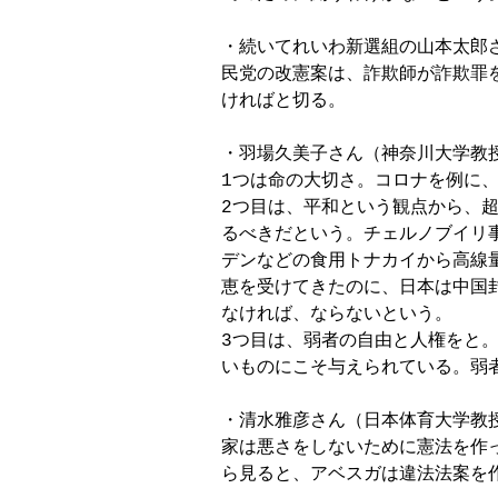
・続いてれいわ新選組の山本太郎
民党の改憲案は、詐欺師が詐欺罪を
ければと切る。

・羽場久美子さん（神奈川大学教授
1つは命の大切さ。コロナを例に、
2つ目は、平和という観点から、超
るべきだという。チェルノブイリ事
デンなどの食用トナカイから高線
恵を受けてきたのに、日本は中国
なければ、ならないという。

3つ目は、弱者の自由と人権をと。
いものにこそ与えられている。弱者
・清水雅彦さん（日本体育大学教
家は悪さをしないために憲法を作っ
ら見ると、アベスガは違法法案を作