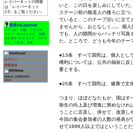
レイバーネットの情報
いと、この日を楽しみにしていた
は「レイバーネット
2.0」をご覧ください。
ステージ前の報道人の後ろに立つ
ていると、このテープ沿いに立て
世界のLabornet
ませんから、おとなしく……。個人
アメリカ
、
中国
、
イギリス
、
でも、人の隙間からバッチリ写真
ドイツ
、
オーストリア
、
韓国
、
カナダ
オーストラリア
、
デンマ
た。ところで、どうも今年のテーマは
ーク
、
トルコ
、
日本
Guest
●13条　すべて国民は、個人とし
ログイン
権利については、公共の福祉に反
情報提供
要とする。

0503kasa
Status: published
View
●25条　すべて国民は、健康で文
つまり、ほぼどなたもが、国はす
衛生の向上及び増進に努めなけれ
うことに言及し、併せて、改憲しや
今回の集会参加者の人数の発表がなか
せて1000人以上ではということだ