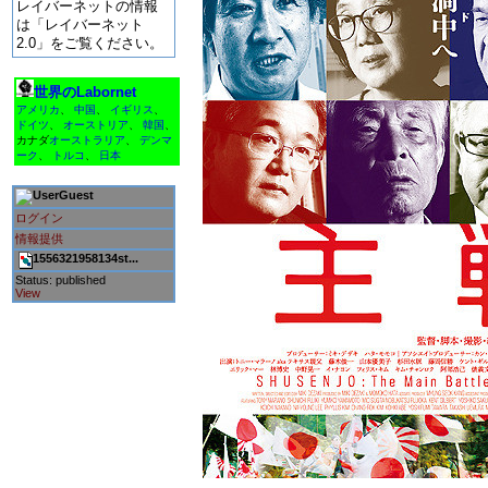
レイバーネットの情報
は「レイバーネット
2.0」をご覧ください。
世界のLabornet
アメリカ
、
中国
、
イギリス
、
ドイツ
、
オーストリア
、
韓国
、
カナダ
オーストラリア
、
デンマ
ーク
、
トルコ
、
日本
Guest
ログイン
情報提供
1556321958134st...
Status: published
View