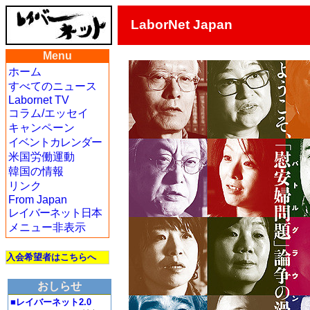
LaborNet Japan
Menu
ホーム
すべてのニュース
Labornet TV
コラム/エッセイ
キャンペーン
イベントカレンダー
米国労働運動
韓国の情報
リンク
From Japan
レイバーネット日本
メニュー非表示
入会希望者はこちらへ
おしらせ
■レイバーネット2.0