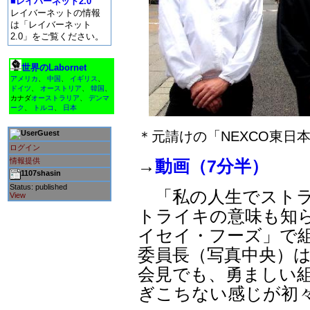
■レイバーネット2.0
レイバーネットの情報
は「レイバーネット
2.0」をご覧ください。
世界のLabornet
アメリカ
、
中国
、
イギリス
、
ドイツ
、
オーストリア
、
韓国
、
カナダ
オーストラリア
、
デンマ
ーク
、
トルコ
、
日本
Guest
＊元請けの「NEXCO東日
ログイン
情報提供
→
動画（7分半）
1107shasin
Status: published
「私の人生でストラ
View
トライキの意味も知
イセイ・フーズ」で
委員長（写真中央）は
会見でも、勇ましい
ぎこちない感じが初