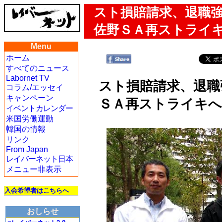
スト損賠請求、退職
佐野ＳＡ再ストライ
Menu
ホーム
すべてのニュース
Labornet TV
スト損賠請求、退職
コラム/エッセイ
キャンペーン
ＳＡ再ストライキ
イベントカレンダー
米国労働運動
韓国の情報
リンク
From Japan
レイバーネット日本
メニュー非表示
入会希望者はこちらへ
おしらせ