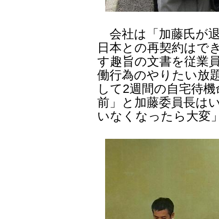
会社は「加藤氏が退
日本との再契約はで
す趣旨の文書を従業
働行為のやりたい放題
して2週間の自宅待
前」と加藤委員長は
いなくなったら大変