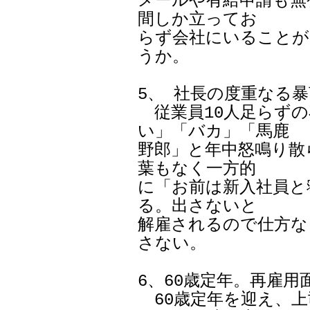
メールや有給申請も無
間しか立ってお

らず会社にいることが
うか。

5、 社長の度重なる暴
　従業員10人足らず
い」「バカ」「馬鹿

野郎」と年中怒鳴り散
葉もなく一方的

に「お前は新入社員と
る。出さないと

解雇されるので仕方な
さない。

6、60歳定年。再雇用
　60歳定年を迎え、