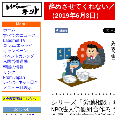
辞めさせてくれない／
（2019年6月3日）
Menu
ホーム
すべてのニュース
Labornet TV
コラム/エッセイ
キャンペーン
イベントカレンダー
米国労働運動
韓国の情報
リンク
From Japan
レイバーネット日本
メニュー非表示
******************
入会希望者はこちらへ
シリーズ「労働相談」報告
NPO法人労働組合作ろ
おしらせ