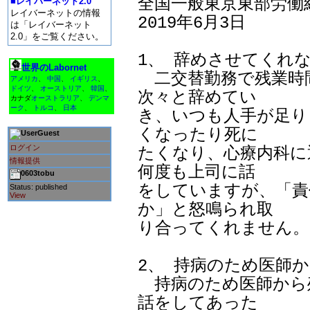
全国一般東京東部労働組
■レイバーネット2.0
レイバーネットの情報
2019年6月3日

は「レイバーネット
2.0」をご覧ください。
1、 辞めさせてくれな
世界のLabornet
　二交替勤務で残業時
アメリカ
、
中国
、
イギリス
、
ドイツ
、
オーストリア
、
韓国
、
次々と辞めてい

カナダ
オーストラリア
、
デンマ
ーク
、
トルコ
、
日本
き、いつも人手が足り
くなったり死に

Guest
ログイン
たくなり、心療内科に
情報提供
何度も上司に話

0603tobu
をしていますが、「責
Status: published
View
か」と怒鳴られ取

り合ってくれません。

2、 持病のため医師
　持病のため医師から
話をしてあった
