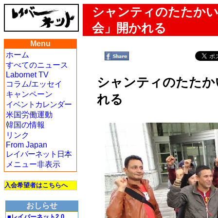
シャンティのたたかい
会」開かれる
Menu
ホーム
すべてのニュース
Labornet TV
シャンティのたたか
コラム/エッセイ
キャンペーン
れる
イベントカレンダー
米国労働運動
韓国の情報
リンク
From Japan
レイバーネット日本
メニュー非表示
入会希望者はこちらへ
おしらせ
■レイバーネット2.0