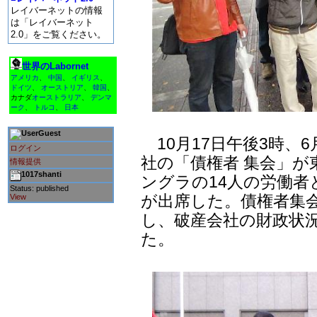
レイバーネットの情報
は「レイバーネット
2.0」をご覧ください。
世界のLabornet
アメリカ
、
中国
、
イギリス
、
ドイツ
、
オーストリア
、
韓国
、
カナダ
オーストラリア
、
デンマ
ーク
、
トルコ
、
日本
Guest
10月17日午後3時、
ログイン
社の「債権者 集会」
情報提供
1017shanti
ングラの14人の労働
Status: published
が出席した。債権者集
View
し、破産会社の財政状
た。