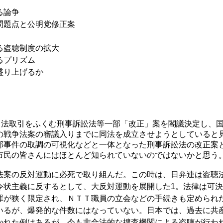
る論争
問題点と公明党修正案
る盗聴制度の拡大
るプリズム
盛り上げるか
と司法取引をふくむ刑事訴訟法等一部「改正」案を閣議決定し、
の戦争法案の審議入りまでに同法を成立させようとしていると
部事件の取調の可視化などと一体となった刑事訴訟法の改正案
市民の皆さんにはほとんど知られていないのではないかと思う
法案の反対運動に必死で取り組んだ。この時は、日弁連は盗聴
令状主義に反するとして、大反対運動を展開した1。法律は可
罪が狭く限定され、ＮＴＴ職員の立会などの手続きも定められ
いるが、爆発的な件数にはなっていない。日本では、過去に共
かれた例はあるが、今も非合法的な捜査機関による盗聴が行わ