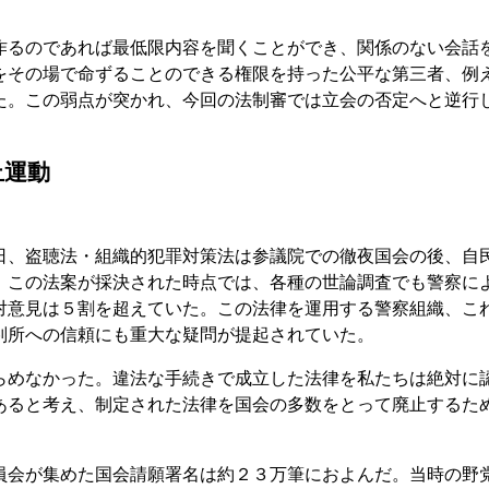
作るのであれば最低限内容を聞くことができ、関係のない会話
をその場で命ずることのできる権限を持った公平な第三者、例
た。この弱点が突かれ、今回の法制審では立会の否定へと逆行
止運動
日、盗聴法・組織的犯罪対策法は参議院での徹夜国会の後、自
。この法案が採決された時点では、各種の世論調査でも警察に
対意見は５割を超えていた。この法律を運用する警察組織、こ
判所への信頼にも重大な疑問が提起されていた。
らめなかった。違法な手続きで成立した法律を私たちは絶対に
あると考え、制定された法律を国会の多数をとって廃止するた
員会が集めた国会請願署名は約２３万筆におよんだ。当時の野