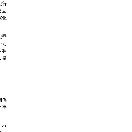
犯行
便宜
実化
犯罪
から
令状
１条
関係
当事
すべ