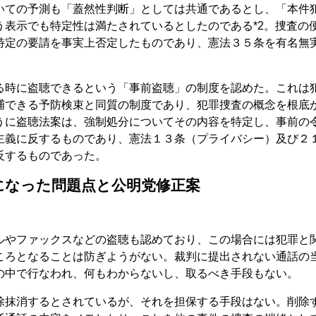
いての予測も「蓋然性判断」としては共通であるとし、「本件
う表示でも特定性は満たされているとしたのである*2。捜査の
特定の要請を事実上否定したものであり、憲法３５条を有名無
る時に盗聴できるという「事前盗聴」の制度を認めた。これは
捕できる予防検束と同質の制度であり、犯罪捜査の概念を根底
うに盗聴法案は、強制処分についてその内容を特定し、事前の
主義に反するものであり、憲法１３条（プライバシー）及び２
反するものであった。
になった問題点と公明党修正案
ルやファックスなどの盗聴も認めており、この場合には犯罪と
ころとなることは防ぎようがない。裁判に提出されない通話の
の中で行なわれ、何もわからないし、取るべき手段もない。
除抹消するとされているが、それを担保する手段はない。削除