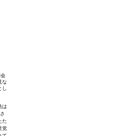
国会
見な
とし
。
法は
決さ
たた
産党
れて