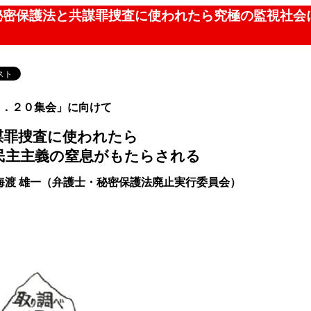
が秘密保護法と共謀罪捜査に使われたら究極の監視社
３．２０集会」に向けて
謀罪捜査に使われたら
民主主義の窒息がもたらされる
海渡 雄一（弁護士・秘密保護法廃止実行委員会）