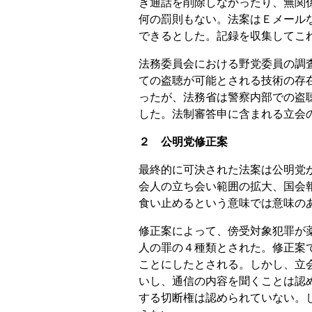
き通話を削除しなかったり、無関
何の罰則もない。法案はＥメール
できるとした。記録を収集してこ
法務委員会における野党委員の調
ての盗聴が可能とされる技術の存
ったが、法務省は警察内部での盗
した。法制審答申に含まれる立会
２ 公明党修正案
最終的に可決された法案は公明党
会人の立ち会い範囲の拡大、国会
食い止めるという意味では意味の
修正案によって、傍受対象犯罪が
人の罪の４種類とされた。修正案
ことにしたとされる。しかし、立
いし、通信の内容を聞くことは認
する切断権は認められていない。