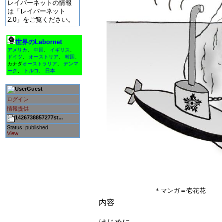
レイバーネットの情報
は「レイバーネット
2.0」をご覧ください。
世界のLabornet
アメリカ
、
中国
、
イギリス
、
ドイツ
、
オーストリア
、
韓国
、
カナダ
オーストラリア
、
デンマ
ーク
、
トルコ
、
日本
Guest
ログイン
情報提供
1426738857277st...
Status: published
View
＊マンガ＝壱花花
内容