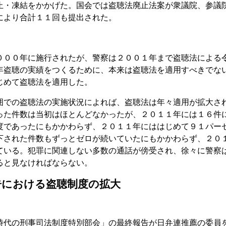
止・凍結をかかげた。国会では盗聴法廃止法案が衆議院、参議
により合計１１回も提出された。
０００年に施行されたが、警察は２００１年まで盗聴法による
年盗聴の実績をつくるために、本来は盗聴法を適用すべきでな
じめて盗聴法を適用した。
囲での盗聴法の実施状況によれば、盗聴法は年々適用が拡大さ
った件数は当初はほとんどなかったが、２０１１年には１６件
度であったにもかかわらず、２０１１年にははじめて９１パー
下された件数もずっとゼロが続いていたにもかかわらず、２０
ている。犯罪に関連しない多数の通話が傍受され、徐々に警察
ると見なければならない。
告における盗聴制度の拡大
時代の刑事司法制度特別部会」の最終報告が日弁連推薦の委員