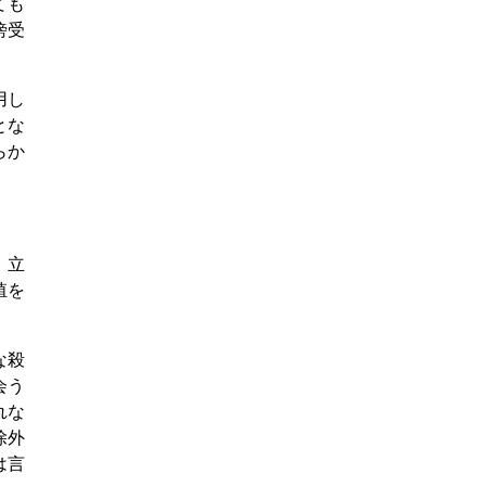
ても
傍受
用し
とな
らか
、立
殖を
な殺
会う
れな
除外
は言