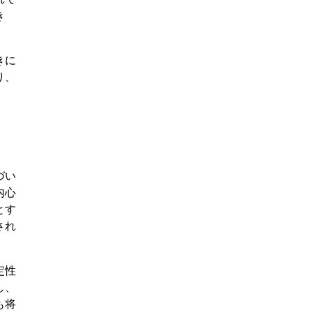
き
きに
り、
づい
内心
とす
され
定性
し、
も将