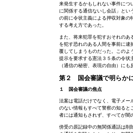
来発生するかもしれない事件につ
に関係する通信ないし会話」とい
の前に令状主義による押収対象の
する考え方であった。
また、将来犯罪を犯すおそれのあ
を犯す恐れのある人間を事前に逮
覆してしまうものだった。このよ
提示を要求する憲法３５条の令状
（通信の秘密、表現の自由）にも
第２ 国会審議で明らか
１ 国会審議の焦点
法案は電話だけでなく、電子メー
のない情報もすべて警察の知ると
者には通知もされず、すべてが闇
傍受の原記録中の無関係通話は削