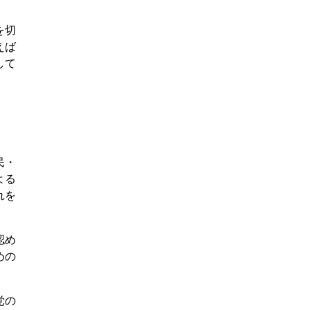
を切
えば
して
民・
よる
れを
認め
めの
党の