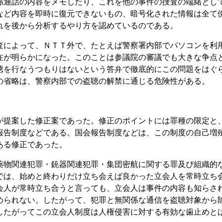
係通話の内容をメモしたり、これを他の事件の捜査の端緒とし
など内容を即時に復元できないもの、暗号化された情報は全て
れを後から分析するやり方を認めているのである。
査によって、ＮＴＴ外で、たとえば警察署内部でパソコンを利
在が明らかになった。このことは参議院の審議でも大きな争点
聴を行なうつもりはないという答弁で徹底的にこの問題をはぐ
の省略は、警察内部での盗聴の解禁に通じる危険性がある。
が提案した修正案であった。修正のポイントには罪種の限定と
報告制度などである。国会報告制度などは、この制度の自己増
ある修正であった。
薬物関連犯罪・銃器関連犯罪・集団密航に関する罪及び組織的
では、始めと終わりだけ立ち会えば良かった立会人を常時立ち
会人が常時立ち合うと言っても、立会人は事件の内容も知らさ
められない。したがって、犯罪と無関係な通信を盗聴対象から
したがってこの立会人制度は人権侵害に対する有効な歯止めと