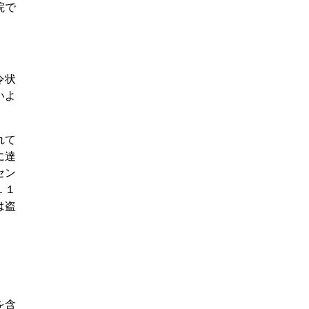
院で
令状
いよ
れて
に達
セン
１１
は盗
を含