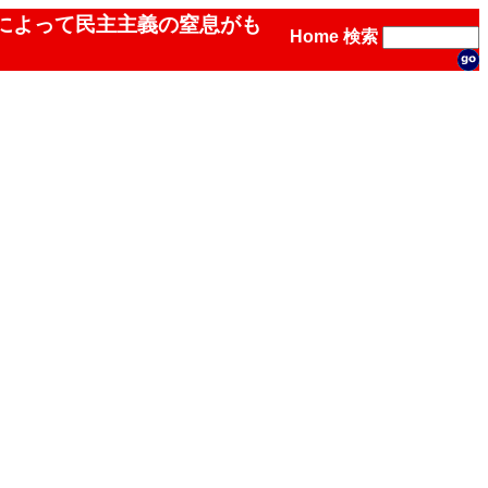
会によって民主主義の窒息がも
Home
検索