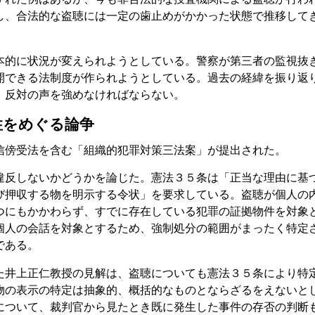
し、合法的な盗聴には一定の歯止めがかかった状態で推移して
本的に状況が変えられようとしている。警察が第三者の監視抜
開できる法制度が作られようとしている。過去の経緯を振り返
、反対の声を強めなければならない。
性をめぐる論争
傍受法を含む「組織的犯罪対策三法案」が提出された。
違反しないかどうかを論じた。憲法３５条は「正当な理由に基
び押収する物を明示する令状」を要求している。盗聴が個人の
つにもかかわらず、すでに存在している犯罪の証拠物件を対象
個人の会話を対象とするため、強制処分の範囲がまったく特定
である。
た井上正仁教授の見解は、盗聴についても憲法３５条により特
物の表示の特定は抽象的、概括的なものとならざるをえないと
について、裁判官から見たとき既に発生した事件の存否の判断