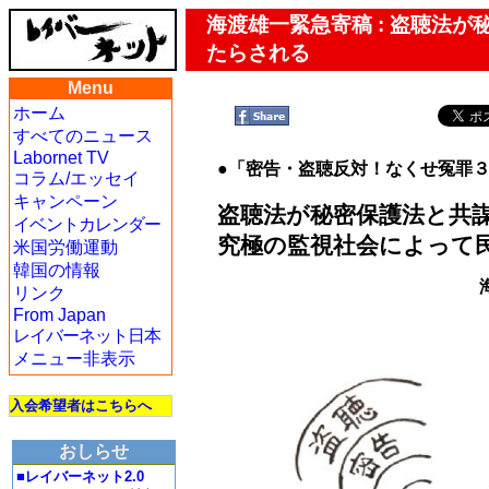
海渡雄一緊急寄稿 : 盗聴法
たらされる
Menu
ホーム
すべてのニュース
Labornet TV
●「密告・盗聴反対！なくせ冤罪
コラム/エッセイ
キャンペーン
盗聴法が秘密保護法と共
イベントカレンダー
究極の監視社会によって
米国労働運動
韓国の情報
リンク
From Japan
レイバーネット日本
メニュー非表示
入会希望者はこちらへ
おしらせ
■レイバーネット2.0