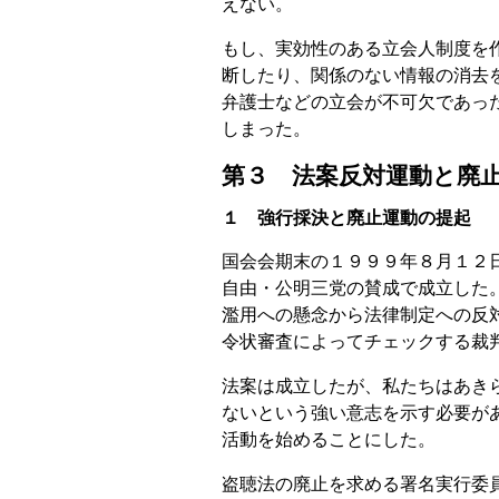
えない。
もし、実効性のある立会人制度を
断したり、関係のない情報の消去
弁護士などの立会が不可欠であっ
しまった。
第３ 法案反対運動と廃
１ 強行採決と廃止運動の提起
国会会期末の１９９９年８月１２
自由・公明三党の賛成で成立した
濫用への懸念から法律制定への反
令状審査によってチェックする裁
法案は成立したが、私たちはあき
ないという強い意志を示す必要が
活動を始めることにした。
盗聴法の廃止を求める署名実行委