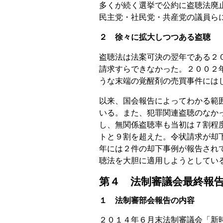
多くが続く選挙で公約に盗聴法廃
民主党・社民党・共産党の議員ら
２ 徐々に拡大しつつある盗聴
盗聴法は法案可決の翌年である２
請求すらできなかった。２００２
うな末端の覚醒剤の売買事件には
以来、国会報告によってわかる範
いる。また、犯罪関連盗聴のなか
し、無関係盗聴率も当初は７割程
トと９割を超えた。令状請求が却
年には２件の却下事例が報告され
聴法を大胆に適用しようとしてい
第４ 法制審議会最終報
１ 法制審部会報告の内容
２０１４年６月末法制審議会「新