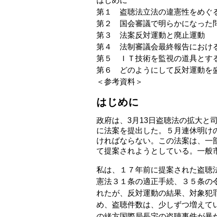
はじめに
第１ 盗聴法立法の違憲性をめぐ
第２ 国会審議で明らかになった
第３ 法案反対運動と廃止運動
第４ 法制審議会最終報告におけ
第５ ＩＴ技術を監視の道具とす
第６ どのようにして反対運動を
＜参考資料＞
はじめに
政府は、3月13日盗聴法の拡大
に法案を提出した。５月連休明け
ければならない。この法案は、一
て提案されようとしている。一般
私は、１７年前に提案された盗聴
憲法３１条の適正手続、３５条の
れたが、反対運動の結果、対象犯
め、盗聴件数は、少しずつ増えて
の緒方国際局長宅の盗聴事件が暴