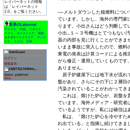
レイバーネットの情報
は「レイバーネット
2.0」をご覧ください。
──メルトダウンした核燃料につい
ています。しかし、海外の専門家
世界のLabornet
ります。小出さんはどう判断してい
アメリカ
、
中国
、
イギリス
、
小出…１～３号機はとてつもない汚
ドイツ
、
オーストリア
、
韓国
、
カナダ
オーストラリア
、
デンマ
器の内部を見に行くことができま
ーク
、
トルコ
、
日本
いまま事故に突入したので、燃料
Guest
東電の発表は計算コードによる推
ログイン
がら修正・運用していくものです
情報提供
ありません。

1392731174304st...
　原子炉建屋下には地下水が流れ
Status: published
View
盤があり、さらにその下に２層目
汚染されていることがわかってきま
　これは、熔けた炉心が、岩盤を
ています。海外メディア・研究者
ているようですが、私には確信はあ
　私は、「熔けた炉心を冷やすた
れ出ている」と指摘し続けてきま