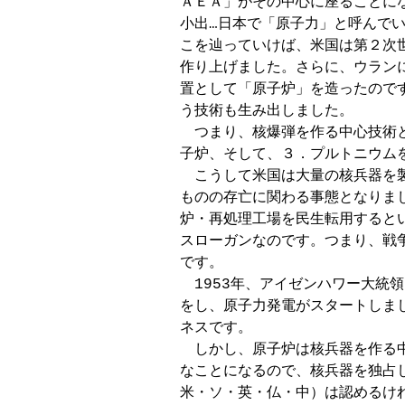
ＡＥＡ」がその中心に座ることにな
小出…日本で「原子力」と呼んでい
こを辿っていけば、米国は第２次
作り上げました。さらに、ウラン
置として「原子炉」を造ったので
う技術も生み出しました。

　つまり、核爆弾を作る中心技術
子炉、そして、３．プルトニウムを
　こうして米国は大量の核兵器を
ものの存亡に関わる事態となりま
炉・再処理工場を民生転用すると
スローガンなのです。つまり、戦
です。

　1953年、アイゼンハワー大統
をし、原子力発電がスタートしま
ネスです。

　しかし、原子炉は核兵器を作る
なことになるので、核兵器を独占
米・ソ・英・仏・中）は認めるけ