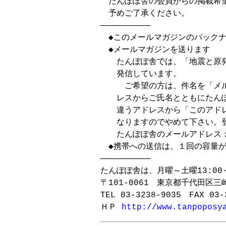
　たんぽぽ舎の会員からの掲載希
　予めご了承ください。

──────────

　◆このメールマガジンのバックナ
　◆メールマガジンを送ります

　　たんぽぽ舎では、「地震と原発
　　発信しています。

　　　ご希望の方は、件名を「メ
　　レスからご氏名とともにたんぽ
　　違うアドレスから「このアド
　　なりますのでやめて下さい。登
　　たんぽぽ舎のメールアドレス： non
　◆携帯への送信は、１回の容量が
──────────

たんぽぽ舎は、月曜～土曜13:00
〒101-0061　東京都千代田区三
TEL 03-3238-9035　FAX 03-3
ＨＰ 
http://www.tanpoposy