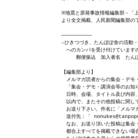
※地震と原発事故情報編集部－「上
より全文掲載、人民新聞編集部の了
──────────

☆ひきつづき、たんぽぽ舎の活動・
　へのカンパを受け付けていますの
　　　郵便振込　加入者名　たんぽぽ舎
【編集部より】

　メルマガ読者からの集会・デモ・
　「集会・デモ・講演会等のお知ら
　日時、会場、タイトル及び内容、
　以内で、またその他投稿に関して
　お送り下さい。件名に「メルマガ
　送付先：「 nonukes@tanpopo
　なお、お送り頂いた投稿は集会
　都合上すべてを掲載できない場合