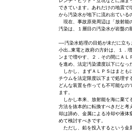
レンチ・ピット・立坑などに溜ま
できています。あれだけの地震で
から汚染水が地下に流れ出ているの
　現在、事故原発周辺は「放射能
汚染は、１層目の汚染水が岩盤の
──汚染水処理の目処が未だに立ち
小出…東電と政府の方針は、１．増
ンまで増やす、２．その間にＡＬ
を進め、法定汚染濃度以下になっ
　しかし、まずＡＬＰＳはまとも
チウムを法定限度以下まで処理す
どんな装置を作っても不可能なの
ます。

　しかし本来、放射能を海に棄て
方法を抜本的に転換すべきだと考
却は諦め、金属による冷却や液体
めて検討すべきです。

　ただし、鉛を投入するという金