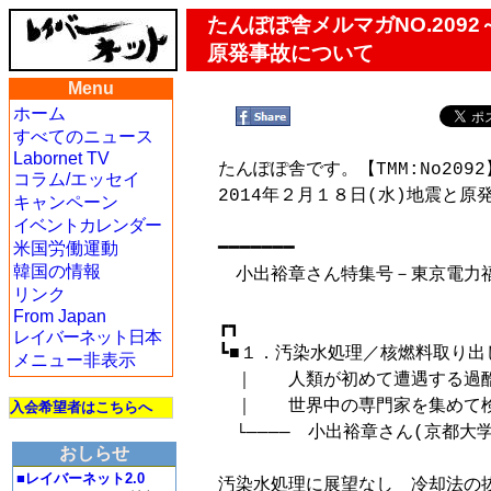
たんぽぽ舎メルマガNO.20
原発事故について
Menu
ホーム
すべてのニュース
Labornet TV
たんぽぽ舎です。【TMM:No2092】
コラム/エッセイ
2014年２月１８日(水)地震と原
キャンペーン
　　　　　　　　　　　　　　　　
イベントカレンダー
米国労働運動
━━━━━━━

韓国の情報
　小出裕章さん特集号－東京電力福
リンク
From Japan
┏┓

レイバーネット日本
┗■１．汚染水処理／核燃料取り出し
メニュー非表示
　｜　　人類が初めて遭遇する過酷
　｜　　世界中の専門家を集めて検
入会希望者はこちらへ
　└────　小出裕章さん(京都大
おしらせ
■レイバーネット2.0
汚染水処理に展望なし　冷却法の抜