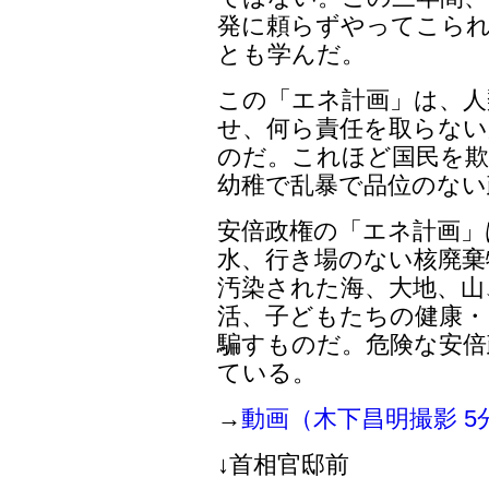
発に頼らずやってこら
とも学んだ。
この「エネ計画」は、人
せ、何ら責任を取らない
のだ。これほど国民を欺
幼稚で乱暴で品位のない
安倍政権の「エネ計画」
水、行き場のない核廃棄
汚染された海、大地、山
活、子どもたちの健康・
騙すものだ。危険な安倍
ている。
→
動画（木下昌明撮影 5
↓首相官邸前