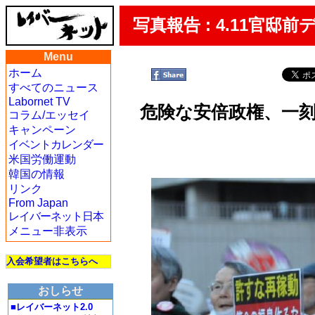
写真報告 : 4.11官
Menu
ホーム
すべてのニュース
Labornet TV
危険な安倍政権、一
コラム/エッセイ
キャンペーン
イベントカレンダー
米国労働運動
韓国の情報
リンク
From Japan
レイバーネット日本
メニュー非表示
入会希望者はこちらへ
おしらせ
■レイバーネット2.0