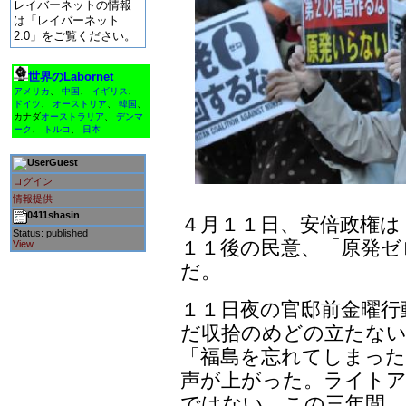
レイバーネットの情報
は「レイバーネット
2.0」をご覧ください。
世界のLabornet
アメリカ
、
中国
、
イギリス
、
ドイツ
、
オーストリア
、
韓国
、
カナダ
オーストラリア
、
デンマ
ーク
、
トルコ
、
日本
Guest
ログイン
情報提供
0411shasin
４月１１日、安倍政権は
Status: published
１１後の民意、「原発ゼ
View
だ。
１１日夜の官邸前金曜行
だ収拾のめどの立たな
「福島を忘れてしまった
声が上がった。ライトア
ではない。この三年間、