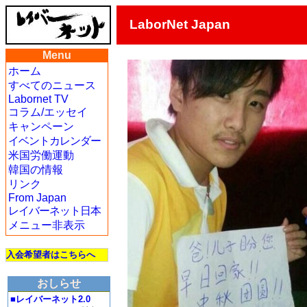
LaborNet Japan
Menu
ホーム
すべてのニュース
Labornet TV
コラム/エッセイ
キャンペーン
イベントカレンダー
米国労働運動
韓国の情報
リンク
From Japan
レイバーネット日本
メニュー非表示
入会希望者はこちらへ
おしらせ
■レイバーネット2.0