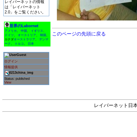
レイバーネットの情報
は「レイバーネット
2.0」をご覧ください。
世界のLabornet
アメリカ
、
中国
、
イギリス
、
このページの先頭に戻る
ドイツ
、
オーストリア
、
韓国
、
カナダ
オーストラリア
、
デンマ
ーク
、
トルコ
、
日本
Guest
ログイン
情報提供
0213china_img
Status: published
View
レイバーネット日本