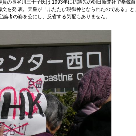
員の長谷川三千子氏は 1993年に抗議先の朝日新聞社で拳銃
悼文を発 表。天皇が「ふたたび現御神となられたのである」と
 定論者の姿を公にし、反省する気配もありません。