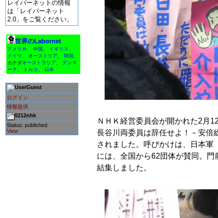
レイバーネットの情報
は「レイバーネット
2.0」をご覧ください。
世界のLabornet
アメリカ
、
中国
、
イギリス
、
ドイツ
、
オーストリア
、
韓国
、
カナダ
オーストラリア
、
デンマ
ーク
、
トルコ
、
日本
Guest
ログイン
情報提供
0212nhk
ＮＨＫ経営委員会が開かれた2月1
Status: published
View
長谷川両委員は辞任せよ！－安倍
されました。呼びかけは、日本軍
には、全国から62団体が賛同。門
結集しました。