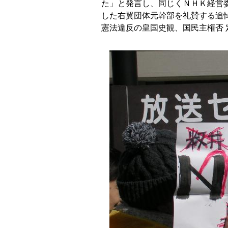
た」と発言し、同じくＮＨＫ経営委
した右翼団体元幹部を礼賛する追
憲法違反の皇国史観、国民主権否