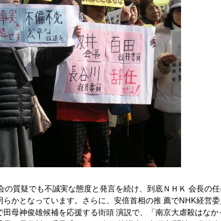
会の質疑でも不誠実な態度と発言を続け、到底ＮＨＫ 会長の任
らかとなっています。さらに、安倍首相の推 薦でNHK経営委
で田母神俊雄候補を応援する街頭 演説で、「南京大虐殺はなか