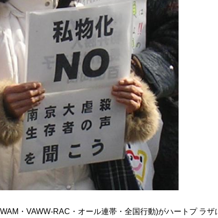
(WAM・VAWW-RAC・オール連帯・全国行動)がハートプ ラザ