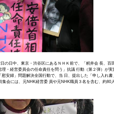
2日の日中、東京・渋谷区にあるＮＨＫ前で、「籾井会 長、百
総理・経営委員会の任命責任を問う」抗議 行動（第２弾）が実
「慰安婦」問題解決全国行動で、当 日、提出した「申し入れ書
前集会には、元NHK経営委 員や元NHK職員３名を含む、約80