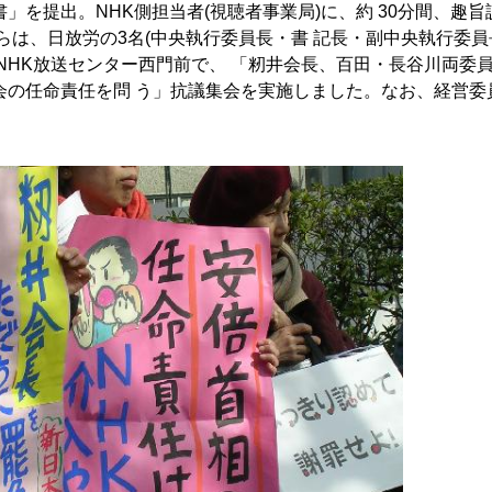
」を提出。NHK側担当者(視聴者事業局)に、約 30分間、趣旨
らは、日放労の3名(中央執行委員長・書 記長・副中央執行委員
、NHK放送センター西門前で、 「籾井会長、百田・長谷川両委
会の任命責任を問 う」抗議集会を実施しました。なお、経営委