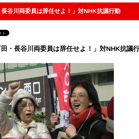
百田・長谷川両委員は辞任せよ！」対NHK抗議行動
、百田・長谷川両委員は辞任せよ！」対NHK抗議