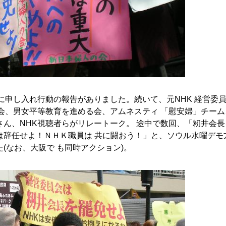
に申し入れ行動の報告がありました。続いて、元NHK 経営委
会、男女平等教育を進める会、アムネスティ 「慰安婦」チーム
ん、NHK視聴者らがリレートーク。 途中で数回、「籾井会長
は辞任せよ！ＮＨＫ職員は 共に闘おう！」と、ソウル水曜デモ
(なお、大阪で も同時アクション)。