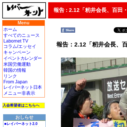
報告 : 2.12「籾井会長、
Menu
ホーム
すべてのニュース
Labornet TV
報告：2.12「籾井会長
コラム/エッセイ
キャンペーン
イベントカレンダー
米国労働運動
韓国の情報
リンク
From Japan
レイバーネット日本
メニュー非表示
入会希望者はこちらへ
おしらせ
■レイバーネット2.0