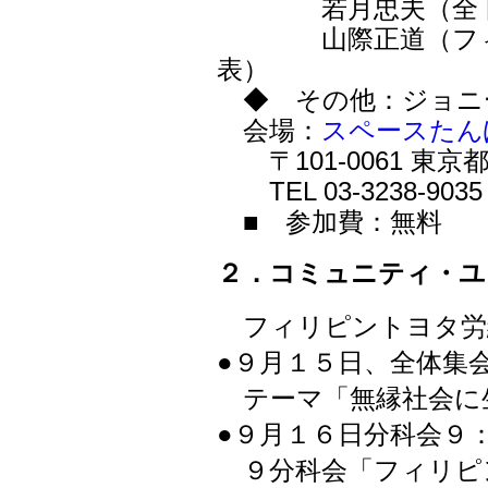
若月忠夫（全トヨ
山際正道（フィリ
表）
◆ その他：ジョニ
会場：
スペースたん
〒101-0061 東京
TEL 03-3238-9035
■ 参加費：無料
２．コミュニティ・ユ
フィリピントヨタ労
●９月１５日、全体集
テーマ「無縁社会に
●９月１６日分科会９
９分科会「フィリピ