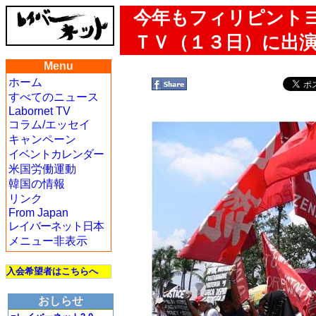
今年もフィリピント
ＴＶ（１３日）に出
Menu
ホーム
すべてのニュース
Labornet TV
コラム/エッセイ
キャンペーン
イベントカレンダー
米国労働運動
韓国の情報
リンク
From Japan
レイバーネット日本
メニュー非表示
入会希望者はこちらへ
おしらせ