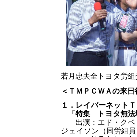
若月忠夫全トヨタ労組委
＜ＴＭＰＣＷＡの来日
１．レイバーネットＴＶ第
「特集 トヨタ無法
出演：エド・クベロ
ジェイソン（同労組員