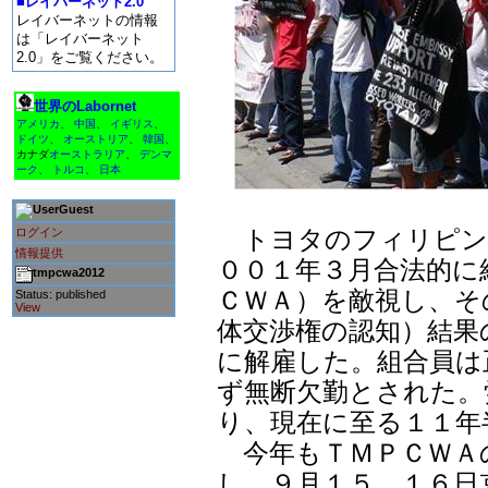
■レイバーネット2.0
レイバーネットの情報
は「レイバーネット
2.0」をご覧ください。
世界のLabornet
アメリカ
、
中国
、
イギリス
、
ドイツ
、
オーストリア
、
韓国
、
カナダ
オーストラリア
、
デンマ
ーク
、
トルコ
、
日本
Guest
トヨタのフィリピン
ログイン
情報提供
００１年３月合法的に
tmpcwa2012
ＣＷＡ）を敵視し、そ
Status: published
View
体交渉権の認知）結果
に解雇した。組合員は
ず無断欠勤とされた。
り、現在に至る１１年
今年もＴＭＰＣＷＡ
し、９月１５、１６日