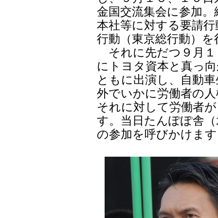
金国交流集会に参加。
本社等に対する要請行
行動（東京総行動）を
それに先だつ９月１
にトヨタ資本と真っ向
ともに出演し、自動車
外でいかに労働者の人
それに対して労働者が
す。当日たんぽぽ舎（
の参加を呼びかけます