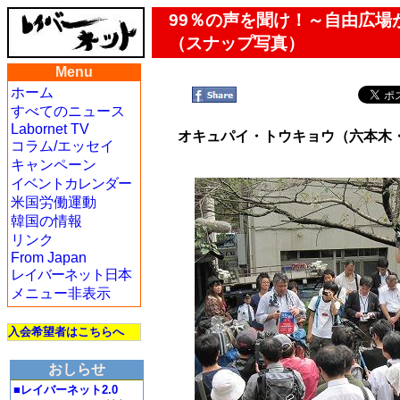
99％の声を聞け！～自由広
（スナップ写真）
Menu
ホーム
すべてのニュース
Labornet TV
オキュパイ・トウキョウ（六本木
コラム/エッセイ
キャンペーン
イベントカレンダー
米国労働運動
韓国の情報
リンク
From Japan
レイバーネット日本
メニュー非表示
入会希望者はこちらへ
おしらせ
■レイバーネット2.0