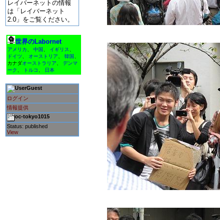
レイバーネットの情報
は「レイバーネット
2.0」をご覧ください。
世界のLabornet
アメリカ
、
中国
、
イギリス
、
ドイツ
、
オーストリア
、
韓国
、
カナダ
オーストラリア
、
デンマ
ーク
、
トルコ
、
日本
Guest
ログイン
情報提供
oc-tokyo1015
Status: published
View