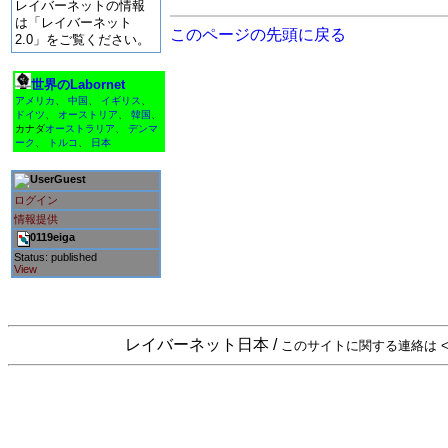
レイバーネットの情報
は「レイバーネット
このページの先頭に戻る
2.0」をご覧ください。
世界のLabornet
アメリカ
、
中国
、
イギリス
、
ドイツ
、
オーストリア
、
韓国
、
カナダ
オーストラリア
、
デンマ
ーク
、
トルコ
、
日本
Guest
ログイン
情報提供
0119eiga
Status: published
View
レイバーネット日本 /
このサイトに関する連絡は <sta