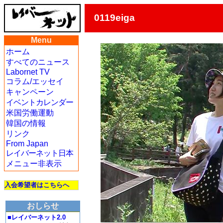
0119eiga
Menu
ホーム
すべてのニュース
Labornet TV
コラム/エッセイ
キャンペーン
イベントカレンダー
米国労働運動
韓国の情報
リンク
From Japan
レイバーネット日本
メニュー非表示
入会希望者はこちらへ
おしらせ
■レイバーネット2.0