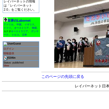
レイバーネットの情報
は「レイバーネット
2.0」をご覧ください。
世界のLabornet
アメリカ
、
中国
、
イギリス
、
ドイツ
、
オーストリア
、
韓国
、
カナダ
オーストラリア
、
デンマ
ーク
、
トルコ
、
日本
Guest
ログイン
情報提供
0104in
Status: published
View
このページの先頭に戻る
レイバーネット日本