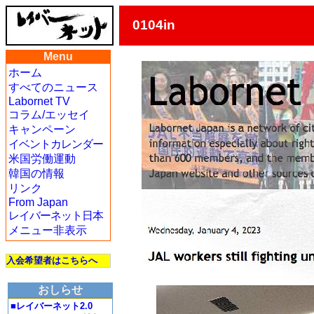
0104in
Menu
ホーム
すべてのニュース
Labornet TV
コラム/エッセイ
キャンペーン
イベントカレンダー
米国労働運動
韓国の情報
リンク
From Japan
レイバーネット日本
メニュー非表示
入会希望者はこちらへ
おしらせ
■レイバーネット2.0