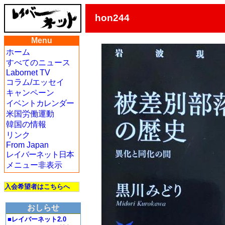
hon244
Menu
ホーム
すべてのニュース
Labornet TV
コラム/エッセイ
キャンペーン
イベントカレンダー
米国労働運動
韓国の情報
リンク
From Japan
レイバーネット日本
メニュー非表示
入会希望者はこちらへ
おしらせ
■レイバーネット2.0