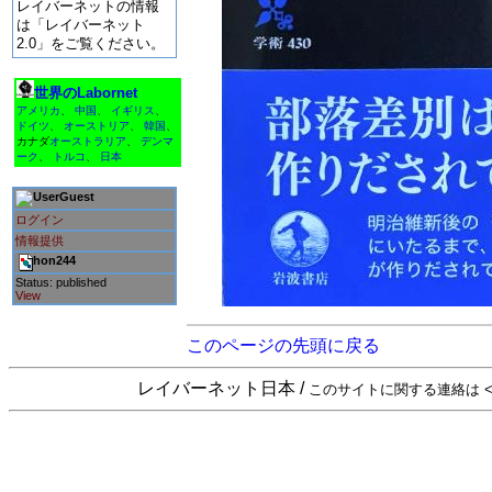
レイバーネットの情報
は「レイバーネット
2.0」をご覧ください。
世界のLabornet
アメリカ
、
中国
、
イギリス
、
ドイツ
、
オーストリア
、
韓国
、
カナダ
オーストラリア
、
デンマ
ーク
、
トルコ
、
日本
Guest
ログイン
情報提供
hon244
Status: published
View
このページの先頭に戻る
レイバーネット日本 /
このサイトに関する連絡は <sta