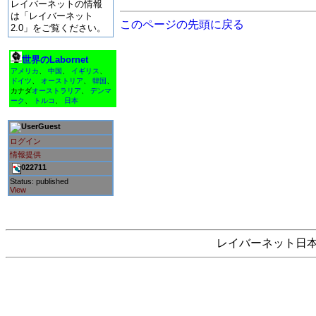
レイバーネットの情報
は「レイバーネット
このページの先頭に戻る
2.0」をご覧ください。
世界のLabornet
アメリカ
、
中国
、
イギリス
、
ドイツ
、
オーストリア
、
韓国
、
カナダ
オーストラリア
、
デンマ
ーク
、
トルコ
、
日本
Guest
ログイン
情報提供
022711
Status: published
View
レイバーネット日本