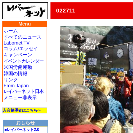
022711
Menu
ホーム
すべてのニュース
Labornet TV
コラム/エッセイ
キャンペーン
イベントカレンダー
米国労働運動
韓国の情報
リンク
From Japan
レイバーネット日本
メニュー非表示
入会希望者はこちらへ
おしらせ
■レイバーネット2.0