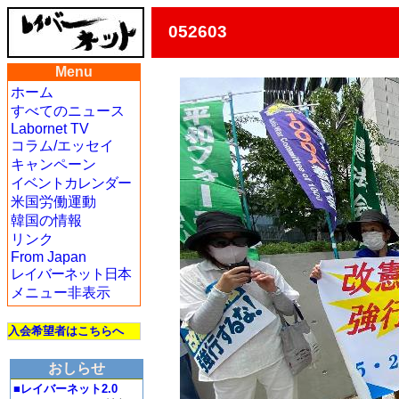
052603
Menu
ホーム
すべてのニュース
Labornet TV
コラム/エッセイ
キャンペーン
イベントカレンダー
米国労働運動
韓国の情報
リンク
From Japan
レイバーネット日本
メニュー非表示
入会希望者はこちらへ
おしらせ
■レイバーネット2.0