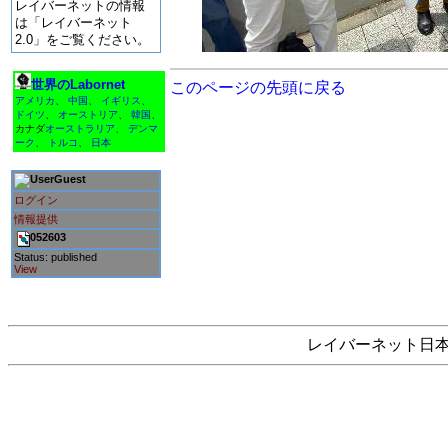
レイバーネットの情報
は「レイバーネット
2.0」をご覧ください。
世界のLabornet
このページの先頭に戻る
アメリカ
、
中国
、
イギリス
、
ドイツ
、
オーストリア
、
韓国
、
カナダ
オーストラリア
、
デンマ
ーク
、
トルコ
、
日本
Guest
ログイン
情報提供
052603
Status: published
View
レイバーネット日本