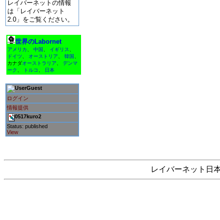
レイバーネットの情報
は「レイバーネット
2.0」をご覧ください。
世界のLabornet
アメリカ
、
中国
、
イギリス
、
ドイツ
、
オーストリア
、
韓国
、
カナダ
オーストラリア
、
デンマ
ーク
、
トルコ
、
日本
Guest
ログイン
情報提供
0517kuro2
Status: published
View
レイバーネット日本