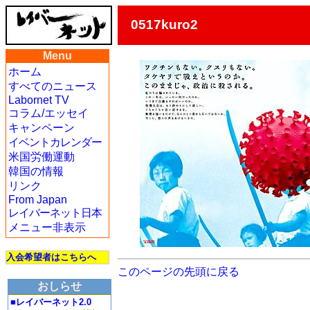
0517kuro2
Menu
ホーム
すべてのニュース
Labornet TV
コラム/エッセイ
キャンペーン
イベントカレンダー
米国労働運動
韓国の情報
リンク
From Japan
レイバーネット日本
メニュー非表示
入会希望者はこちらへ
このページの先頭に戻る
おしらせ
■レイバーネット2.0