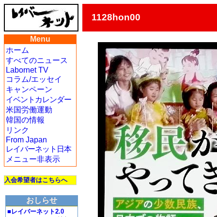
1128hon00
Menu
ホーム
すべてのニュース
Labornet TV
コラム/エッセイ
キャンペーン
イベントカレンダー
米国労働運動
韓国の情報
リンク
From Japan
レイバーネット日本
メニュー非表示
入会希望者はこちらへ
おしらせ
■レイバーネット2.0