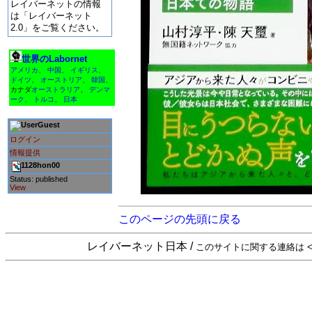
レイバーネットの情報
は「レイバーネット
2.0」をご覧ください。
世界のLabornet
アメリカ
、
中国
、
イギリス
、
ドイツ
、
オーストリア
、
韓国
、
カナダ
オーストラリア
、
デンマ
ーク
、
トルコ
、
日本
Guest
ログイン
情報提供
1128hon00
Status: published
View
このページの先頭に戻る
レイバーネット日本 /
このサイトに関する連絡は <sta