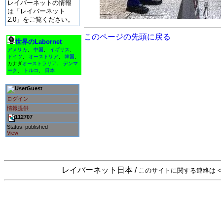
レイバーネットの情報
は「レイバーネット
2.0」をご覧ください。
このページの先頭に戻る
世界のLabornet
アメリカ
、
中国
、
イギリス
、
ドイツ
、
オーストリア
、
韓国
、
カナダ
オーストラリア
、
デンマ
ーク
、
トルコ
、
日本
Guest
ログイン
情報提供
112707
Status: published
View
レイバーネット日本 /
このサイトに関する連絡は <sta