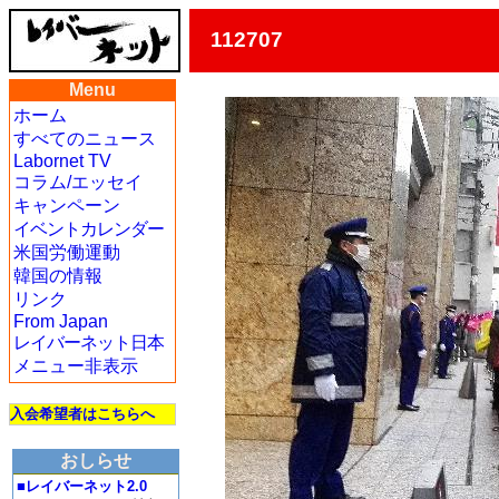
112707
Menu
ホーム
すべてのニュース
Labornet TV
コラム/エッセイ
キャンペーン
イベントカレンダー
米国労働運動
韓国の情報
リンク
From Japan
レイバーネット日本
メニュー非表示
入会希望者はこちらへ
おしらせ
■レイバーネット2.0