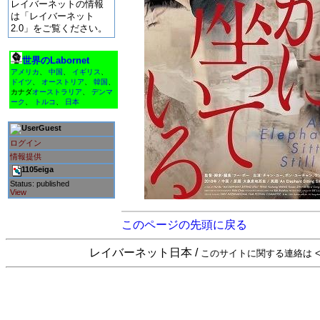
レイバーネットの情報
は「レイバーネット
2.0」をご覧ください。
世界のLabornet
アメリカ
、
中国
、
イギリス
、
ドイツ
、
オーストリア
、
韓国
、
カナダ
オーストラリア
、
デンマ
ーク
、
トルコ
、
日本
Guest
ログイン
情報提供
1105eiga
Status: published
View
このページの先頭に戻る
レイバーネット日本 /
このサイトに関する連絡は <sta