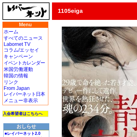
1105eiga
Menu
ホーム
すべてのニュース
Labornet TV
コラム/エッセイ
キャンペーン
イベントカレンダー
米国労働運動
韓国の情報
リンク
From Japan
レイバーネット日本
メニュー非表示
入会希望者はこちらへ
おしらせ
■レイバーネット2.0