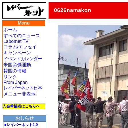
0626namakon
Menu
ホーム
すべてのニュース
Labornet TV
コラム/エッセイ
キャンペーン
イベントカレンダー
米国労働運動
韓国の情報
リンク
From Japan
レイバーネット日本
メニュー非表示
入会希望者はこちらへ
おしらせ
■レイバーネット2.0