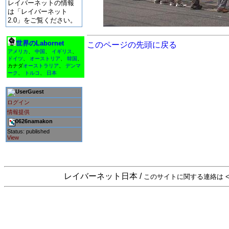
レイバーネットの情報
は「レイバーネット
2.0」をご覧ください。
世界のLabornet
このページの先頭に戻る
アメリカ
、
中国
、
イギリス
、
ドイツ
、
オーストリア
、
韓国
、
カナダ
オーストラリア
、
デンマ
ーク
、
トルコ
、
日本
Guest
ログイン
情報提供
0626namakon
Status: published
View
レイバーネット日本 /
このサイトに関する連絡は <sta